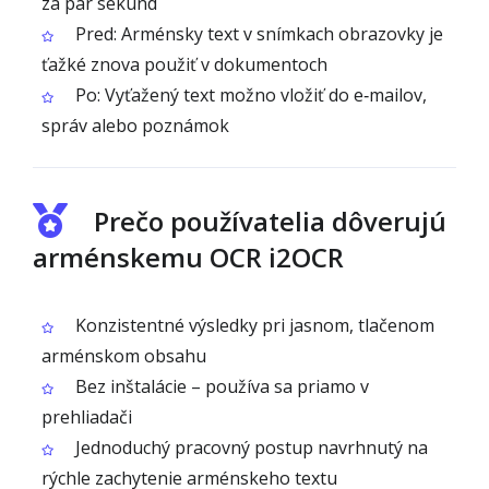
za pár sekúnd
Pred: Arménsky text v snímkach obrazovky je
ťažké znova použiť v dokumentoch
Po: Vyťažený text možno vložiť do e‑mailov,
správ alebo poznámok
Prečo používatelia dôverujú
arménskemu OCR i2OCR
Konzistentné výsledky pri jasnom, tlačenom
arménskom obsahu
Bez inštalácie – používa sa priamo v
prehliadači
Jednoduchý pracovný postup navrhnutý na
rýchle zachytenie arménskeho textu