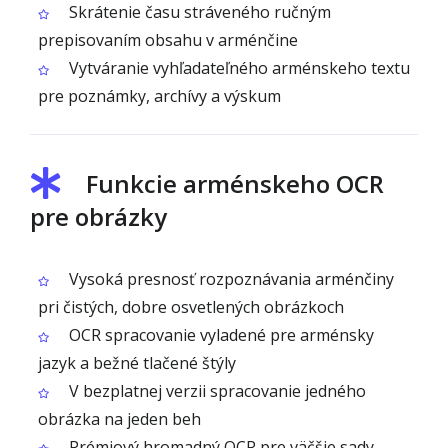
Skrátenie času stráveného ručným
prepisovaním obsahu v arménčine
Vytváranie vyhľadateľného arménskeho textu
pre poznámky, archívy a výskum
Funkcie arménskeho OCR
pre obrázky
Vysoká presnosť rozpoznávania arménčiny
pri čistých, dobre osvetlených obrázkoch
OCR spracovanie vyladené pre arménsky
jazyk a bežné tlačené štýly
V bezplatnej verzii spracovanie jedného
obrázka na jeden beh
Prémiový hromadný OCR pre väčšie sady