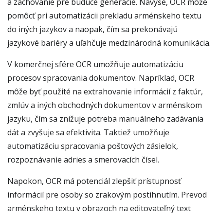
a zachovanie pre budúce generácie. Navyše, OCR môže
pomôcť pri automatizácii prekladu arménskeho textu
do iných jazykov a naopak, čím sa prekonávajú
jazykové bariéry a uľahčuje medzinárodná komunikácia.
V komerčnej sfére OCR umožňuje automatizáciu
procesov spracovania dokumentov. Napríklad, OCR
môže byť použité na extrahovanie informácií z faktúr,
zmlúv a iných obchodných dokumentov v arménskom
jazyku, čím sa znižuje potreba manuálneho zadávania
dát a zvyšuje sa efektivita. Taktiež umožňuje
automatizáciu spracovania poštových zásielok,
rozpoznávanie adries a smerovacích čísel.
Napokon, OCR má potenciál zlepšiť prístupnosť
informácií pre osoby so zrakovým postihnutím. Prevod
arménskeho textu v obrazoch na editovateľný text