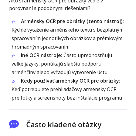
Ako si arménsky OCR pre obrázky vedie v
porovnaní s podobnými riešeniami?
Arménsky OCR pre obrázky (tento nástroj):
Rýchle vyťaženie arménskeho textu s bezplatným
spracovaním jednotlivých obrázkov a prémiovým
hromadným spracovaním
Iné OCR nástroje:
Často uprednostňujú
veľké jazyky, ponúkajú slabšiu podporu
arménčiny alebo vyžadujú vytvorenie účtu
Kedy používať arménsky OCR pre obrázky:
Keď potrebujete prehliadačový arménsky OCR
pre fotky a screenshoty bez inštalácie programu
Často kladené otázky