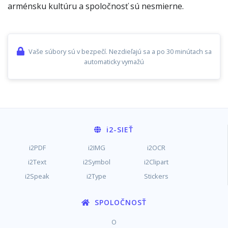
arménsku kultúru a spoločnosť sú nesmierne.
Vaše súbory sú v bezpečí. Nezdieľajú sa a po 30 minútach sa
automaticky vymažú
i2
-SIEŤ
i2PDF
i2IMG
i2OCR
i2Text
i2Symbol
i2Clipart
i2Speak
i2Type
Stickers
SPOLOČNOSŤ
O