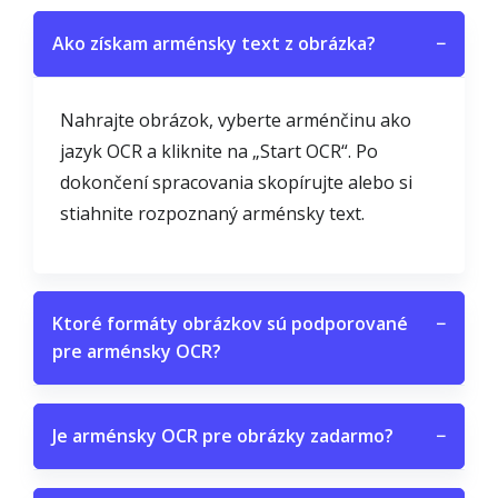
Ako získam arménsky text z obrázka?
−
Nahrajte obrázok, vyberte arménčinu ako
jazyk OCR a kliknite na „Start OCR“. Po
dokončení spracovania skopírujte alebo si
stiahnite rozpoznaný arménsky text.
Ktoré formáty obrázkov sú podporované
−
pre arménsky OCR?
Je arménsky OCR pre obrázky zadarmo?
−