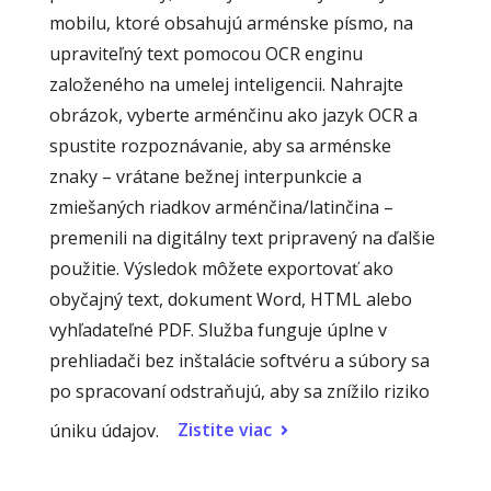
mobilu, ktoré obsahujú arménske písmo, na
upraviteľný text pomocou OCR enginu
založeného na umelej inteligencii. Nahrajte
obrázok, vyberte arménčinu ako jazyk OCR a
spustite rozpoznávanie, aby sa arménske
znaky – vrátane bežnej interpunkcie a
zmiešaných riadkov arménčina/latinčina –
premenili na digitálny text pripravený na ďalšie
použitie. Výsledok môžete exportovať ako
obyčajný text, dokument Word, HTML alebo
vyhľadateľné PDF. Služba funguje úplne v
prehliadači bez inštalácie softvéru a súbory sa
po spracovaní odstraňujú, aby sa znížilo riziko
Zistite viac
úniku údajov.