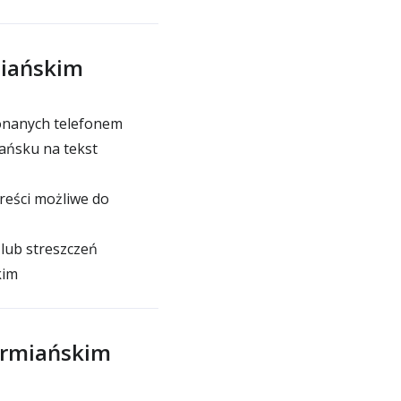
miańskim
onanych telefonem
ańsku na tekst
reści możliwe do
lub streszczeń
kim
ormiańskim