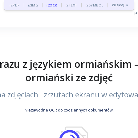
Więcej »
i2PDF
i2IMG
i2OCR
i2TEXT
i2SYMBOL
P
zu z językiem ormiańskim –
ormiański ze zdjęć
a zdjęciach i zrzutach ekranu w edytowa
Niezawodne OCR do codziennych dokumentów.