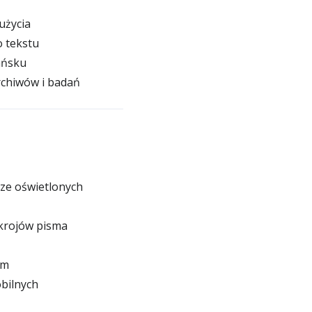
użycia
 tekstu
ańsku
rchiwów i badań
ze oświetlonych
krojów pisma
im
bilnych