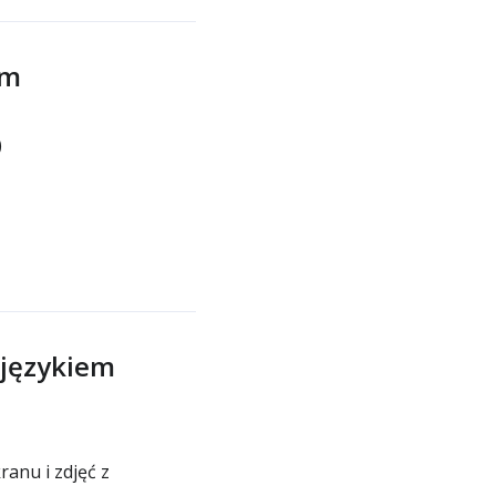
im
)
 językiem
anu i zdjęć z