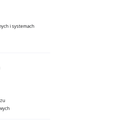
nych i systemach
m
azu
owych