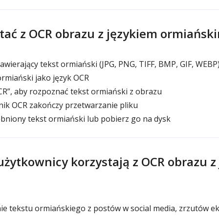
stać z OCR obrazu z językiem ormiańsk
zawierający tekst ormiański (JPG, PNG, TIFF, BMP, GIF, WEBP
ormiański jako język OCR
OCR”, aby rozpoznać tekst ormiański z obrazu
lnik OCR zakończy przetwarzanie pliku
bniony tekst ormiański lub pobierz go na dysk
użytkownicy korzystają z OCR obrazu z
 tekstu ormiańskiego z postów w social media, zrzutów ekr