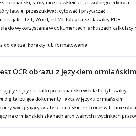
kst ormiański, który można wkleić do dowolnego edytora
tóry łatwiej przeszukiwać, cytować i przytaczać
ania jako TXT, Word, HTML lub przeszukiwalny PDF
 się do wykorzystania w dokumentach, arkuszach kalkulacyj
a do dalszej korekty lub formatowania
jest OCR obrazu z językiem ormiański
iający slajdy i notatki po ormiańsku w tekst edytowalny
 digitalizujące dokumenty i akta w języku ormiańskim
torzy wyciągający cytaty ormiańskie ze źródeł w formie obr
ący na ormiańskich skanach archiwalnych i wycinkach pras