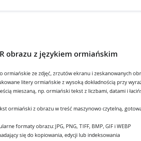
CR obrazu z językiem ormiańskim
o ormiańskie ze zdjęć, zrzutów ekranu i zeskanowanych ob
kowane litery ormiańskie z wysoką dokładnością przy wyra
eścią mieszaną, np. ormiański tekst z liczbami, datami i łac
kst ormiański z obrazu w treść maszynowo czytelną, gotow
larne formaty obrazu: JPG, PNG, TIFF, BMP, GIF i WEBP
dający się do kopiowania, edycji lub indeksowania