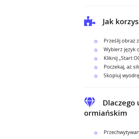
Jak korzy
Prześlij obraz 
Wybierz język 
Kliknij „Start 
Poczekaj, aż si
Skopiuj wyodrę
Dlaczego 
ormiańskim
Przechwytywanie