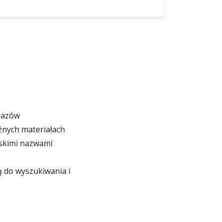
razów
źnych materiałach
ińskimi nazwami
ą do wyszukiwania i