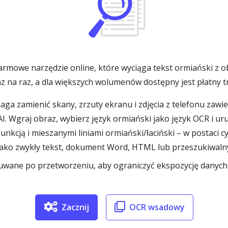
rmowe narzędzie online, które wyciąga tekst ormiański z ob
z na raz, a dla większych wolumenów dostępny jest płatny
a zamienić skany, zrzuty ekranu i zdjęcia z telefonu zawi
AI. Wgraj obraz, wybierz język ormiański jako język OCR i 
unkcją i mieszanymi liniami ormiański/łaciński – w postaci
ko zwykły tekst, dokument Word, HTML lub przeszukiwalny 
 usuwane po przetworzeniu, aby ograniczyć ekspozycję danych
Zacznij
OCR wsadowy