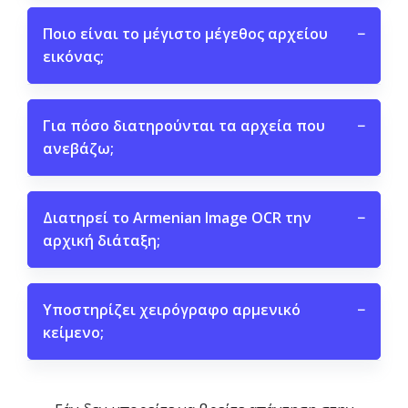
Ποιο είναι το μέγιστο μέγεθος αρχείου
−
εικόνας;
Για πόσο διατηρούνται τα αρχεία που
−
ανεβάζω;
Διατηρεί το Armenian Image OCR την
−
αρχική διάταξη;
Υποστηρίζει χειρόγραφο αρμενικό
−
κείμενο;