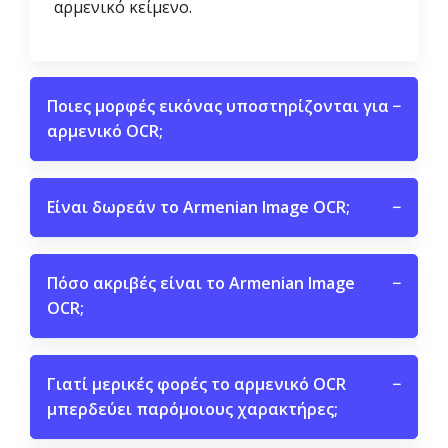
αρμενικό κείμενο.
Ποιες μορφές εικόνας υποστηρίζονται για
−
αρμενικό OCR;
Είναι δωρεάν το Armenian Image OCR;
−
Πόσο ακριβές είναι το Armenian Image
−
OCR;
Γιατί μερικές φορές το αρμενικό OCR
−
μπερδεύει παρόμοιους χαρακτήρες;