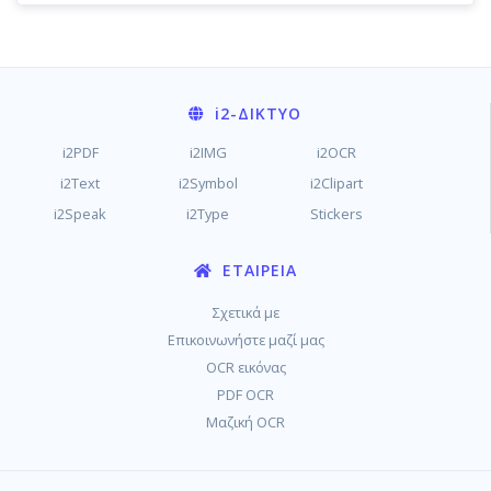
i2
-ΔΊΚΤΥΟ
i2PDF
i2IMG
i2OCR
i2Text
i2Symbol
i2Clipart
i2Speak
i2Type
Stickers
ΕΤΑΙΡΕΊΑ
Σχετικά με
Επικοινωνήστε μαζί μας
OCR εικόνας
PDF OCR
Μαζική OCR