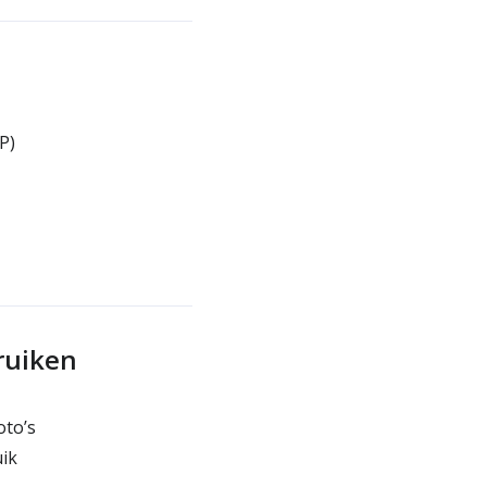
P)
ruiken
oto’s
ik