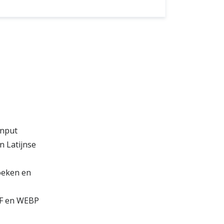
input
 Latijnse
oeken en
IF en WEBP