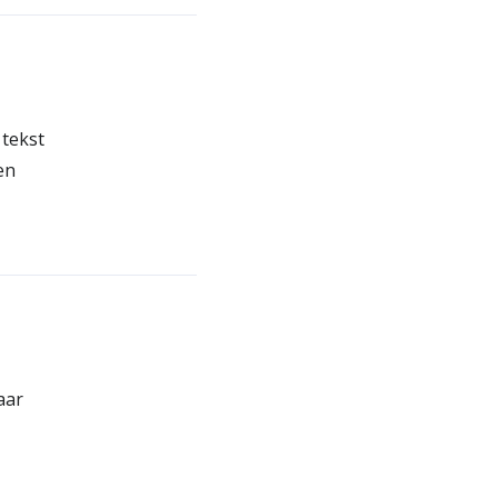
tekst
en
aar