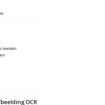
ek
e beelden
len
fbeelding OCR