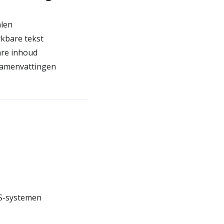
alen
kbare tekst
are inhoud
 samenvattingen
MS-systemen