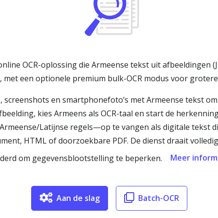
nline OCR-oplossing die Armeense tekst uit afbeeldingen (J
er, met een optionele premium bulk-OCR modus voor groter
, screenshots en smartphonefoto’s met Armeense tekst om t
fbeelding, kies Armeens als OCR-taal en start de herkenn
rmeense/Latijnse regels—op te vangen als digitale tekst d
cument, HTML of doorzoekbare PDF. De dienst draait volledig 
Meer inform
derd om gegevensblootstelling te beperken.
Aan de slag
Batch-OCR