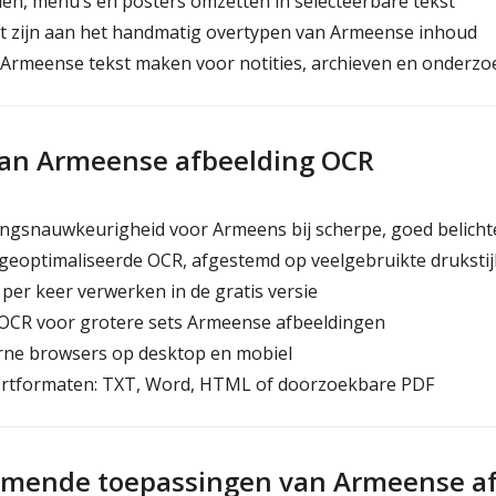
n, menu’s en posters omzetten in selecteerbare tekst
jt zijn aan het handmatig overtypen van Armeense inhoud
rmeense tekst maken voor notities, archieven en onderzo
van Armeense afbeelding OCR
gsnauwkeurigheid voor Armeens bij scherpe, goed belicht
eoptimaliseerde OCR, afgestemd op veelgebruikte drukstij
per keer verwerken in de gratis versie
CR voor grotere sets Armeense afbeeldingen
ne browsers op desktop en mobiel
rtformaten: TXT, Word, HTML of doorzoekbare PDF
omende toepassingen van Armeense a