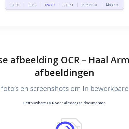
Meer »
i2PDF
i2IMG
i2OCR
i2TEXT
i2SYMBOL
e afbeelding OCR – Haal Arm
afbeeldingen
 foto’s en screenshots om in bewerkbar
Betrouwbare OCR voor alledaagse documenten