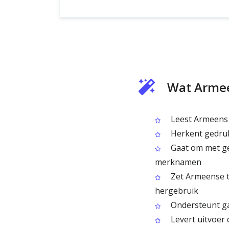
Wat Armee
Leest Armeens s
Herkent gedruk
Gaat om met ge
merknamen
Zet Armeense t
hergebruik
Ondersteunt ga
Levert uitvoer 