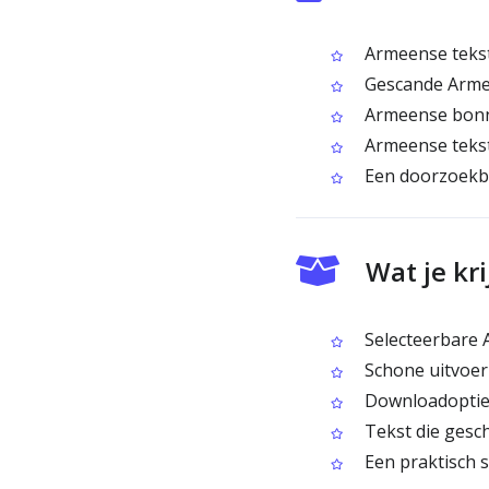
Armeense tekst
Gescande Armee
Armeense bonne
Armeense tekst
Een doorzoekba
Wat je kr
Selecteerbare A
Schone uitvoer 
Downloadoptie
Tekst die gesc
Een praktisch s