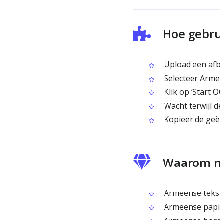
Hoe gebru
Upload een afb
Selecteer Arme
Klik op ‘Start 
Wacht terwijl 
Kopieer de geë
Waarom m
Armeense tekst 
Armeense papie