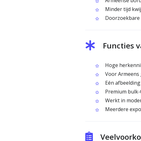
Armeense borde
Minder tijd kwi
Doorzoekbare A
Functies 
Hoge herkennin
Voor Armeens g
Eén afbeelding 
Premium bulk-O
Werkt in moder
Meerdere expo
Veelvoork