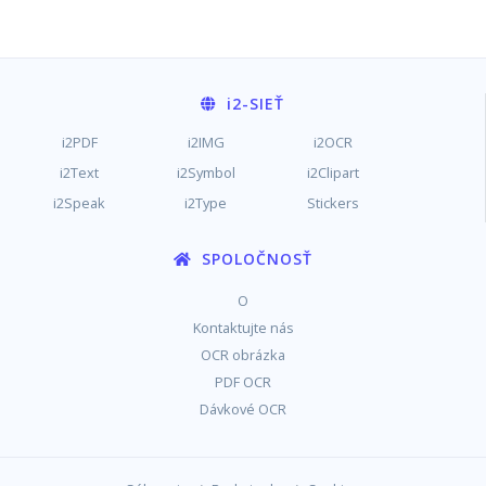
i2
-SIEŤ
i2PDF
i2IMG
i2OCR
i2Text
i2Symbol
i2Clipart
i2Speak
i2Type
Stickers
SPOLOČNOSŤ
O
Kontaktujte nás
OCR obrázka
PDF OCR
Dávkové OCR