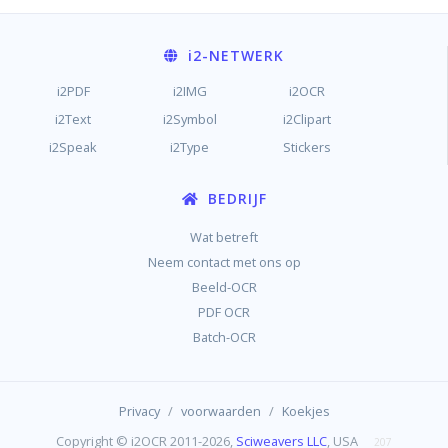
i2
-NETWERK
i2PDF
i2IMG
i2OCR
i2Text
i2Symbol
i2Clipart
i2Speak
i2Type
Stickers
BEDRIJF
Wat betreft
Neem contact met ons op
Beeld-OCR
PDF OCR
Batch-OCR
/
/
Privacy
voorwaarden
Koekjes
Copyright © i2OCR 2011-2026,
Sciweavers LLC
, USA
207