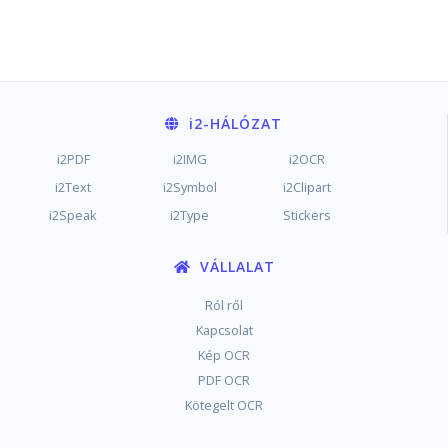
i2
-HÁLÓZAT
i2PDF
i2IMG
i2OCR
i2Text
i2Symbol
i2Clipart
i2Speak
i2Type
Stickers
VÁLLALAT
Ról ről
Kapcsolat
Kép OCR
PDF OCR
Kötegelt OCR