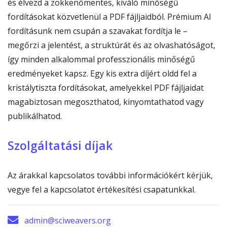
és élvezd a zökkenőmentes, kiváló minőségű
fordításokat közvetlenül a PDF fájljaidból. Prémium AI
fordításunk nem csupán a szavakat fordítja le –
megőrzi a jelentést, a struktúrát és az olvashatóságot,
így minden alkalommal professzionális minőségű
eredményeket kapsz. Egy kis extra díjért oldd fel a
kristálytiszta fordításokat, amelyekkel PDF fájljaidat
magabiztosan megoszthatod, kinyomtathatod vagy
publikálhatod.
Szolgáltatási díjak
Az árakkal kapcsolatos további információkért kérjük,
vegye fel a kapcsolatot értékesítési csapatunkkal.
admin@sciweavers.org