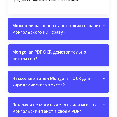
Можно ли распознать несколько страниц
−
монгольского PDF сразу?
Mongolian PDF OCR действительно
−
бесплатен?
Насколько точен Mongolian OCR для
−
кириллического текста?
Почему я не могу выделять или искать
−
монгольский текст в своём PDF?