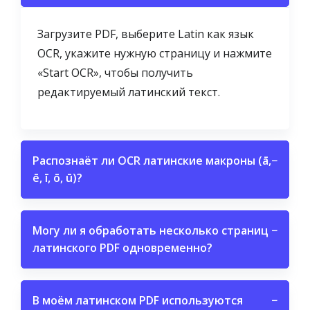
Загрузите PDF, выберите Latin как язык
OCR, укажите нужную страницу и нажмите
«Start OCR», чтобы получить
редактируемый латинский текст.
Распознаёт ли OCR латинские макроны (ā,
−
ē, ī, ō, ū)?
Могу ли я обработать несколько страниц
−
латинского PDF одновременно?
В моём латинском PDF используются
−