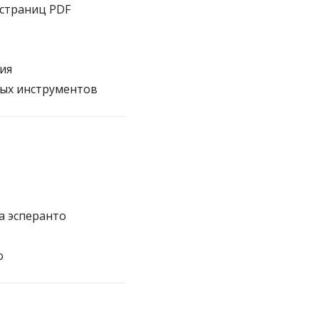
 страниц PDF
ия
ных инструментов
а эсперанто
о