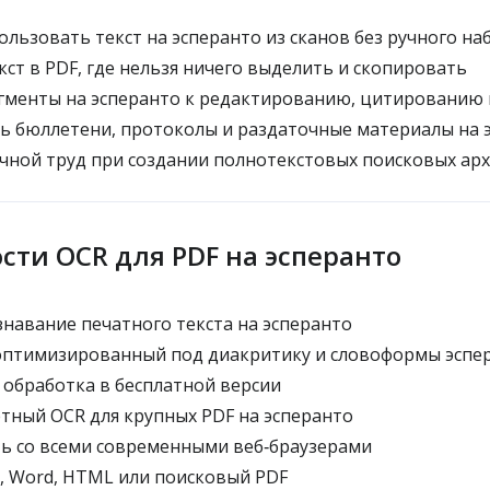
льзовать текст на эсперанто из сканов без ручного на
ст в PDF, где нельзя ничего выделить и скопировать
гменты на эсперанто к редактированию, цитированию 
 бюллетени, протоколы и раздаточные материалы на 
ной труд при создании полнотекстовых поисковых ар
сти OCR для PDF на эсперанто
навание печатного текста на эсперанто
оптимизированный под диакритику и словоформы эспе
обработка в бесплатной версии
ный OCR для крупных PDF на эсперанто
ь со всеми современными веб‑браузерами
, Word, HTML или поисковый PDF