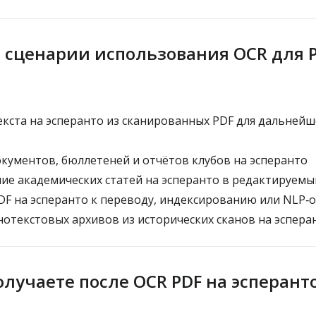
сценарии использования OCR для P
кста на эсперанто из сканированных PDF для дальнейш
ументов, бюллетеней и отчётов клубов на эсперанто
е академических статей на эсперанто в редактируемы
F на эсперанто к переводу, индексированию или NLP‑
отекстовых архивов из исторических сканов на эспера
олучаете после OCR PDF на эсперант