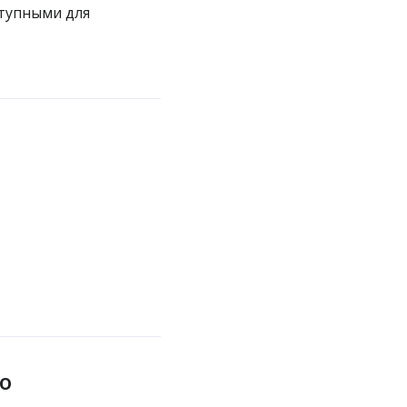
тупными для
о