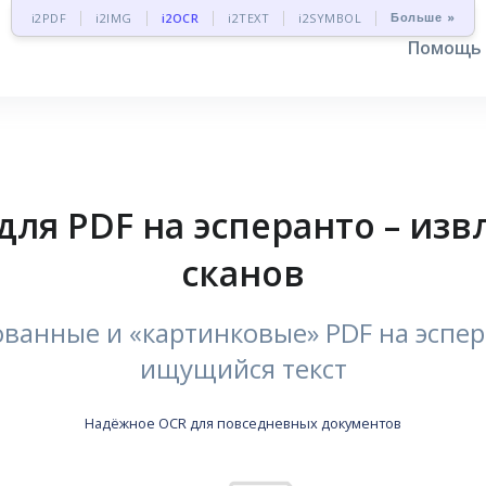
Больше »
i2PDF
i2IMG
i2OCR
i2TEXT
i2SYMBOL
Помощь
ля PDF на эсперанто – изв
сканов
ванные и «картинковые» PDF на эспе
ищущийся текст
Надёжное OCR для повседневных документов