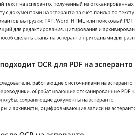
 текст на эсперанто, полученный из отсканированных
у с документами на эсперанто за счёт поиска по тексту
иантов выгрузки: TXT, Word, HTML или поисковый PDF
ящий для редактирования, цитирования и архивирован
особ сделать сканы на эсперанто пригодными для раз
 подходит OCR для PDF на эсперанто
следователи, работающие с источниками на эсперанто
переводчики, обрабатывающие отсканированные PDF н
 клубы, сохраняющие документы на эсперанто
ры и архивисты, оцифровывающие записи на эсперант
после OCR на эсперанто