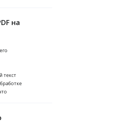
DF на
его
й текст
обработке
нто
о