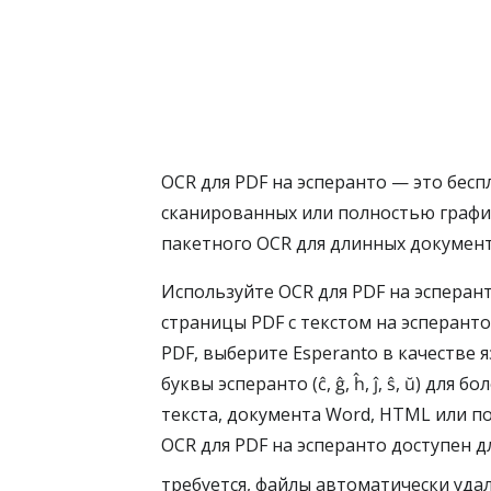
OCR для PDF на эсперанто — это бесп
сканированных или полностью графи
пакетного OCR для длинных документ
Используйте OCR для PDF на эсперан
страницы PDF с текстом на эсперант
PDF, выберите Esperanto в качестве
буквы эсперанто (ĉ, ĝ, ĥ, ĵ, ŝ, ŭ) дл
текста, документа Word, HTML или п
OCR для PDF на эсперанто доступен 
требуется, файлы автоматически уда