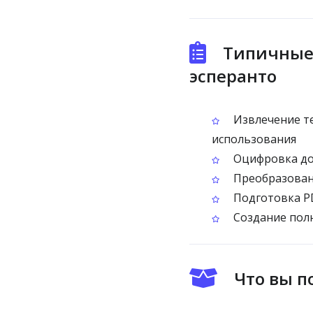
Типичные 
эсперанто
Извлечение те
использования
Оцифровка док
Преобразовани
Подготовка PD
Создание полн
Что вы п