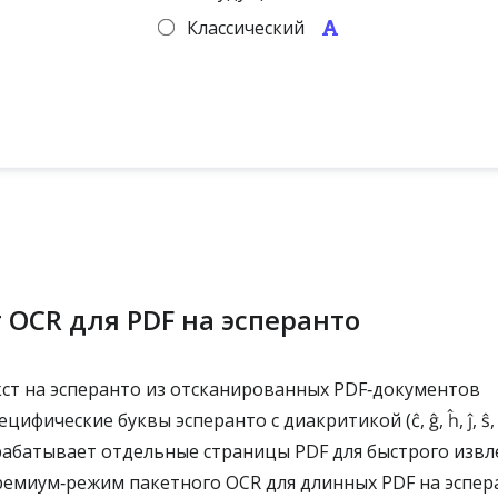
Классический
 OCR для PDF на эсперанто
ст на эсперанто из отсканированных PDF‑документов
цифические буквы эсперанто с диакритикой (ĉ, ĝ, ĥ, ĵ, ŝ, 
абатывает отдельные страницы PDF для быстрого извл
емиум‑режим пакетного OCR для длинных PDF на эспер