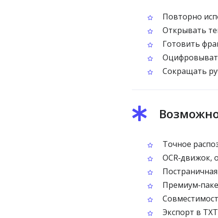
Повторно испо
Открывать тек
Готовить фра
Оцифровывать
Сокращать руч
Возможно
Точное распоз
OCR‑движок, 
Постраничная 
Премиум‑пакет
Совместимост
Экспорт в TXT