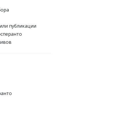
бора
или публикации
эсперанто
хивов
ранто