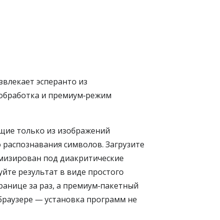
звлекает эсперанто из
 обработка и премиум‑режим
ящие только из изображений
 распознавания символов. Загрузите
имизирован под диакритические
ируйте результат в виде простого
ранице за раз, а премиум‑пакетный
 браузере — установка программ не