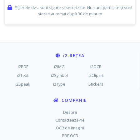
Fișierele dvs. sunt sigure și securizate. Nu sunt partajate și sunt
șterse automat după 30 de minute
i2
-REȚEA
i2PDF
i2IMG
i2OCR
i2Text
i2Symbol
i2Clipart
i2Speak
i2Type
Stickers
COMPANIE
Despre
Contactează-ne
OCR de imagini
PDF OCR