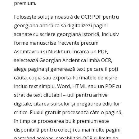
premium.
Folosește soluția noastră de OCR PDF pentru
georgiana antică ca să digitalizezi pagini
scanate cu scriere georgiană istorică, inclusiv
forme manuscrise frecvente precum
Asomtavruli și Nuskhuri. Încarcă un PDF,
selectează Georgian Ancient ca limbă OCR,
alege pagina și generează text pe care îl poți
căuta, copia sau exporta. Formatele de ieșire
includ text simplu, Word, HTML sau un PDF cu
strat de text căutabil – util pentru arhive
digitale, citarea surselor și pregătirea edițiilor
critice. Fluxul gratuit procesează câte o pagină,
în timp ce procesarea bulk premium este
disponibilă pentru colecții cu mai multe pagini,
păstrând aceleași capabilități OCR și limite de