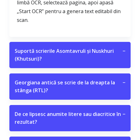
limbă OCR, selectează pagina, apoi apasă
„Start OCR” pentru a genera text editabil din
scan.
Suportă scrierile Asomtavruli și Nuskhuri
−
(Khutsuri)?
Georgiana antică se scrie de la dreapta la
−
stânga (RTL)?
De ce lipsesc anumite litere sau diacritice în
−
rezultat?