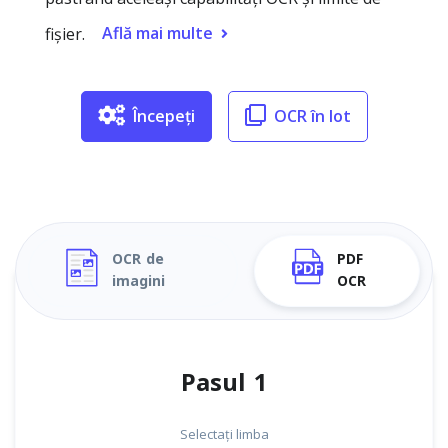
Află mai multe
fișier.
Începeți
OCR în lot
OCR de
PDF
imagini
OCR
Pasul 1
Selectați limba