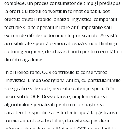
complexe, un proces consumator de timp și predispus
la erori. Cu textul convertit în format editabil, pot
efectua căutări rapide, analiza lingvistică, comparații
textuale și alte operațiuni care ar fi imposibile sau
extrem de dificile cu documente pur scanate. Această
accesibilitate sporită democratizează studiul limbii și
culturii georgiene, deschizând porți pentru cercetători
din întreaga lume.
În al treilea rând, OCR contribuie la conservarea
lingvistică. Limba Georgiană Antică, cu particularitățile
sale grafice și lexicale, necesită o atenție specială în
procesul de OCR. Dezvoltarea și implementarea
algoritmilor specializați pentru recunoașterea
caracterelor specifice acestei limbi ajută la păstrarea
formei autentice a textului și la evitarea pierderii
informațiilor valoroase. Mai mult, OCR poate facilita