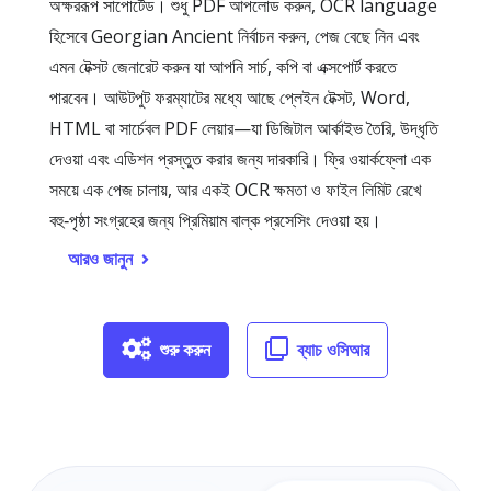
অক্ষররূপ সাপোর্টেড। শুধু PDF আপলোড করুন, OCR language
হিসেবে Georgian Ancient নির্বাচন করুন, পেজ বেছে নিন এবং
এমন টেক্সট জেনারেট করুন যা আপনি সার্চ, কপি বা এক্সপোর্ট করতে
পারবেন। আউটপুট ফরম্যাটের মধ্যে আছে প্লেইন টেক্সট, Word,
HTML বা সার্চেবল PDF লেয়ার—যা ডিজিটাল আর্কাইভ তৈরি, উদ্ধৃতি
দেওয়া এবং এডিশন প্রস্তুত করার জন্য দারকারি। ফ্রি ওয়ার্কফ্লো এক
সময়ে এক পেজ চালায়, আর একই OCR ক্ষমতা ও ফাইল লিমিট রেখে
বহু‑পৃষ্ঠা সংগ্রহের জন্য প্রিমিয়াম বাল্ক প্রসেসিং দেওয়া হয়।
আরও জানুন
শুরু করুন
ব্যাচ ওসিআর