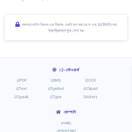
আপনার ফাইল নিরাপদ এবং নিরাপদ. এগুলি ভাগ করা হয় না এবং 30 মিনিটের পরে
স্বয়ংক্রিয়ভাবে মুছে ফেলা হয়৷
i2
-নেটওয়ার্ক
i2PDF
i2IMG
i2OCR
i2Text
i2Symbol
i2Clipart
i2Speak
i2Type
Stickers
কোম্পানি
সম্পর্কিত
যোগাযোগ করুন