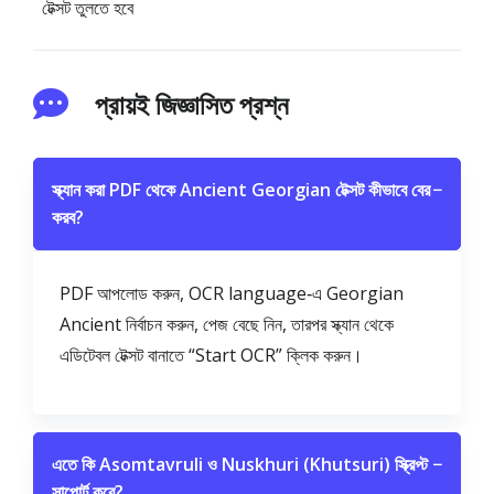
টেক্সট তুলতে হবে
প্রায়ই জিজ্ঞাসিত প্রশ্ন
স্ক্যান করা PDF থেকে Ancient Georgian টেক্সট কীভাবে বের
−
করব?
PDF আপলোড করুন, OCR language‑এ Georgian
Ancient নির্বাচন করুন, পেজ বেছে নিন, তারপর স্ক্যান থেকে
এডিটেবল টেক্সট বানাতে “Start OCR” ক্লিক করুন।
এতে কি Asomtavruli ও Nuskhuri (Khutsuri) স্ক্রিপ্ট
−
সাপোর্ট করে?