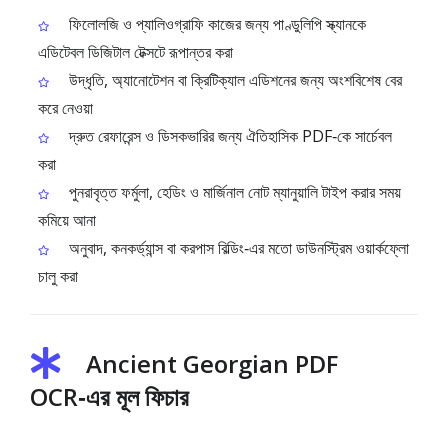
ফিলোলজি ও প্যালিওগ্রাফি কাজের জন্য পাণ্ডুলিপি স্ক্যানকে
এডিটেবল ডিজিটাল টেক্সটে রূপান্তর করা
উদ্ধৃতি, অ্যানোটেশন বা ক্রিটিক্যাল এডিশনের জন্য অংশবিশেষ বের
করে নেওয়া
দ্রুত রেফারেন্স ও ডিসকভারির জন্য ঐতিহাসিক PDF‑কে সার্চেবল
করা
পুনরাবৃত্ত ফর্মুলা, হেডিং ও মার্জিনাল নোট ম্যানুয়ালি টাইপ করার সময়
কমিয়ে আনা
অনুবাদ, কনকর্ড্যান্স বা করপাস বিল্ডিং‑এর মতো ডাউনস্ট্রিম ওয়ার্কফ্লো
চালু করা
Ancient Georgian PDF
OCR‑এর মূল ফিচার