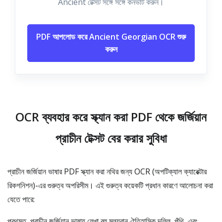
Ancient টেক্সট সঙ্গে সঙ্গে কনভার্ট করুন।
PDF আপলোড করে Ancient Georgian OCR শুরু
করুন
OCR ব্যবহার করে স্ক্যান করা PDF থেকে জর্জিয়ান
প্রাচীন টেক্সট বের করার সুবিধা
প্রাচীন জর্জিয়ান ভাষার PDF স্ক্যান করা নথির জন্য OCR (অপটিক্যাল ক্যারেক্টার
রিকগনিশন)-এর গুরুত্ব অপরিসীম। এই গুরুত্ব কয়েকটি প্রধান কারণে আলোচনা করা
যেতে পারে:
প্রথমত, প্রাচীন জর্জিয়ান ভাষায় লেখা বহু মূল্যবান ঐতিহাসিক দলিল, পুঁথি, এবং