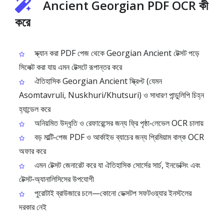
Ancient Georgian PDF OCR কী
করে
স্ক্যান করা PDF পেজ থেকে Georgian Ancient টেক্সট পড়ে
সিলেক্ট করা যায় এমন টেক্সটে রূপান্তর করে
ঐতিহাসিক Georgian Ancient স্ক্রিপ্ট (যেমন
Asomtavruli, Nuskhuri/Khutsuri) ও সাধারণ পান্ডুলিপি চিহ্ন
হ্যান্ডেল করে
অনিয়মিত উদ্ধৃতি ও রেফারেন্সের জন্য ফ্রি পৃষ্ঠা‑লেভেল OCR চালায়
বড় মাল্টি‑পেজ PDF ও আর্কাইভ ব্যাচের জন্য প্রিমিয়াম বাল্ক OCR
অফার করে
এমন টেক্সট জেনারেট করে যা ঐতিহাসিক সোর্সের সার্চ, ইনডেক্সিং এবং
টেক্সট‑অ্যানালিসিসের উপযোগী
পুরোটাই ব্রাউজারে চলে—কোনো ডেক্সটপ সফটওয়্যার ইনস্টলের
দরকার নেই