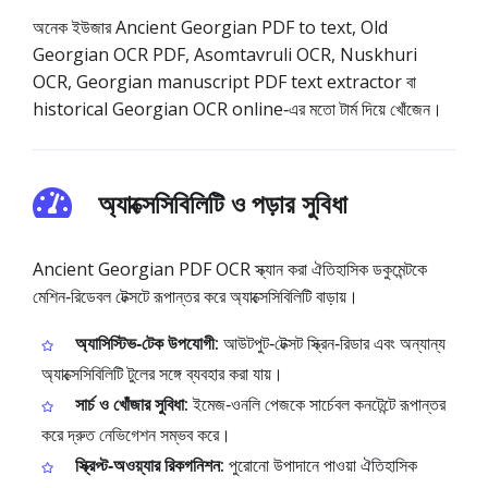
অনেক ইউজার Ancient Georgian PDF to text, Old
Georgian OCR PDF, Asomtavruli OCR, Nuskhuri
OCR, Georgian manuscript PDF text extractor বা
historical Georgian OCR online‑এর মতো টার্ম দিয়ে খোঁজেন।
অ্যাক্সেসিবিলিটি ও পড়ার সুবিধা
Ancient Georgian PDF OCR স্ক্যান করা ঐতিহাসিক ডকুমেন্টকে
মেশিন‑রিডেবল টেক্সটে রূপান্তর করে অ্যাক্সেসিবিলিটি বাড়ায়।
অ্যাসিস্টিভ‑টেক উপযোগী:
আউটপুট‑টেক্সট স্ক্রিন‑রিডার এবং অন্যান্য
অ্যাক্সেসিবিলিটি টুলের সঙ্গে ব্যবহার করা যায়।
সার্চ ও খোঁজার সুবিধা:
ইমেজ‑ওনলি পেজকে সার্চেবল কনটেন্টে রূপান্তর
করে দ্রুত নেভিগেশন সম্ভব করে।
স্ক্রিপ্ট‑অওয়্যার রিকগনিশন:
পুরোনো উপাদানে পাওয়া ঐতিহাসিক