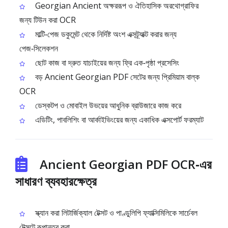
Georgian Ancient অক্ষররূপ ও ঐতিহাসিক অরথোগ্রাফির
জন্য টিউন করা OCR
মাল্টি‑পেজ ডকুমেন্ট থেকে নির্দিষ্ট অংশ এক্সট্র্যাক্ট করার জন্য
পেজ‑সিলেকশন
ছোট কাজ বা দ্রুত যাচাইয়ের জন্য ফ্রি এক‑পৃষ্ঠা প্রসেসিং
বড় Ancient Georgian PDF সেটের জন্য প্রিমিয়াম বাল্ক
OCR
ডেস্কটপ ও মোবাইল উভয়ের আধুনিক ব্রাউজারে কাজ করে
এডিটিং, পাবলিশিং বা আর্কাইভিংয়ের জন্য একাধিক এক্সপোর্ট ফরম্যাট
Ancient Georgian PDF OCR‑এর
সাধারণ ব্যবহারক্ষেত্র
স্ক্যান করা লিটার্জিক্যাল টেক্সট ও পাণ্ডুলিপি ফ্যাক্সিমিলিকে সার্চেবল
টেক্সটে রূপান্তর করা