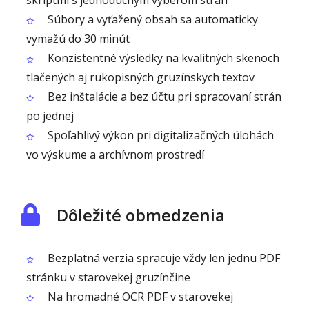
skriptmi s jednoduchým výberom strán
Súbory a vyťažený obsah sa automaticky
vymažú do 30 minút
Konzistentné výsledky na kvalitných skenoch
tlačených aj rukopisných gruzínskych textov
Bez inštalácie a bez účtu pri spracovaní strán
po jednej
Spoľahlivý výkon pri digitalizačných úlohách
vo výskume a archívnom prostredí
Dôležité obmedzenia
Bezplatná verzia spracuje vždy len jednu PDF
stránku v starovekej gruzínčine
Na hromadné OCR PDF v starovekej