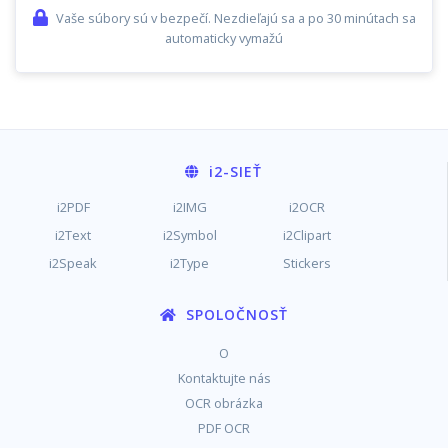
Vaše súbory sú v bezpečí. Nezdieľajú sa a po 30 minútach sa
automaticky vymažú
i2
-SIEŤ
i2PDF
i2IMG
i2OCR
i2Text
i2Symbol
i2Clipart
i2Speak
i2Type
Stickers
SPOLOČNOSŤ
O
Kontaktujte nás
OCR obrázka
PDF OCR