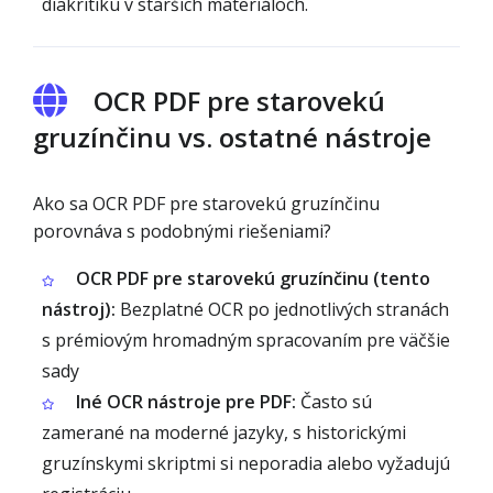
diakritiku v starších materiáloch.
OCR PDF pre starovekú
gruzínčinu vs. ostatné nástroje
Ako sa OCR PDF pre starovekú gruzínčinu
porovnáva s podobnými riešeniami?
OCR PDF pre starovekú gruzínčinu (tento
nástroj):
Bezplatné OCR po jednotlivých stranách
s prémiovým hromadným spracovaním pre väčšie
sady
Iné OCR nástroje pre PDF:
Často sú
zamerané na moderné jazyky, s historickými
gruzínskymi skriptmi si neporadia alebo vyžadujú