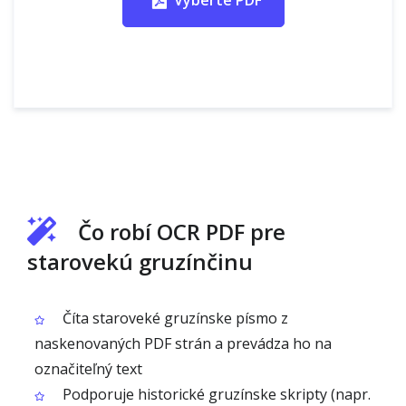
Vyberte PDF
Čo robí OCR PDF pre
starovekú gruzínčinu
Číta staroveké gruzínske písmo z
naskenovaných PDF strán a prevádza ho na
označiteľný text
Podporuje historické gruzínske skripty (napr.