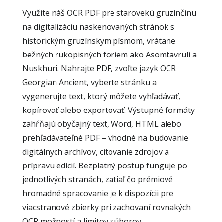
Využite náš OCR PDF pre starovekú gruzínčinu
na digitalizáciu naskenovaných stránok s
historickým gruzínskym písmom, vrátane
bežných rukopisných foriem ako Asomtavruli a
Nuskhuri. Nahrajte PDF, zvoľte jazyk OCR
Georgian Ancient, vyberte stránku a
vygenerujte text, ktorý môžete vyhľadávať,
kopírovať alebo exportovať. Výstupné formáty
zahŕňajú obyčajný text, Word, HTML alebo
prehľadávateľné PDF – vhodné na budovanie
digitálnych archívov, citovanie zdrojov a
prípravu edícií. Bezplatný postup funguje po
jednotlivých stranách, zatiaľ čo prémiové
hromadné spracovanie je k dispozícii pre
viacstranové zbierky pri zachovaní rovnakých
OCR možností a limitov súborov.