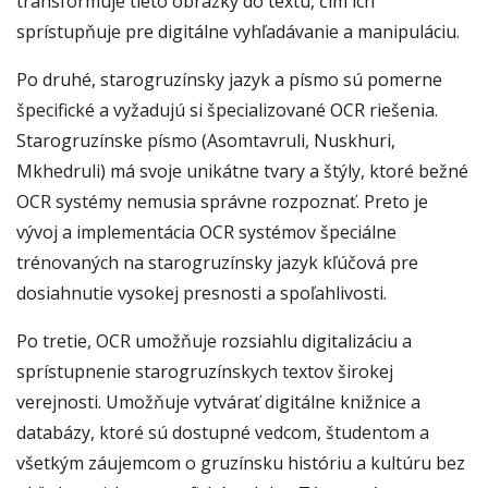
transformuje tieto obrázky do textu, čím ich
sprístupňuje pre digitálne vyhľadávanie a manipuláciu.
Po druhé, starogruzínsky jazyk a písmo sú pomerne
špecifické a vyžadujú si špecializované OCR riešenia.
Starogruzínske písmo (Asomtavruli, Nuskhuri,
Mkhedruli) má svoje unikátne tvary a štýly, ktoré bežné
OCR systémy nemusia správne rozpoznať. Preto je
vývoj a implementácia OCR systémov špeciálne
trénovaných na starogruzínsky jazyk kľúčová pre
dosiahnutie vysokej presnosti a spoľahlivosti.
Po tretie, OCR umožňuje rozsiahlu digitalizáciu a
sprístupnenie starogruzínskych textov širokej
verejnosti. Umožňuje vytvárať digitálne knižnice a
databázy, ktoré sú dostupné vedcom, študentom a
všetkým záujemcom o gruzínsku históriu a kultúru bez