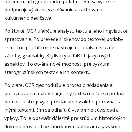
ohľadu na ich geografickú polohu. Tým sa výrazne
podporuje výskum, vzdelávanie a zachovanie
kultúrneho dedičstva.
Po štvrté, OCR uľahčuje analýzu textu a jeho lingvistické
spracovanie. Po prevedení skenov do textovej podoby
je možné použiť rôzne nástroje na analýzu slovnej
zásoby, gramatiky, štylistiky a ďalších jazykových
aspektov. To otvára nové možnosti pre výskum
starogruzínskych textov a ich kontextu.
Po piate, OCR zjednodušuje proces prekladania a
porovnávania textov. Digitálny text sa dá ľahko preložiť
pomocou strojových prekladateľov alebo porovnať s
inými textami, čím sa odhaľujú vzájomné súvislosti a
vplyvy. To je obzvlášť dôležité pre štúdium historických
dokumentov a ich vzťahu k iným kultúram a jazykom.