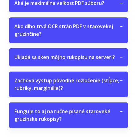
Aká je maximálna veľkosť PDF súboru?
−
Ako dlho trvá OCR strán PDF v starovekej
−
gruzínčine?
Ukladá sa sken môjho rukopisu na serveri?
−
Zachová výstup pôvodné rozloženie (stĺpce,
−
rubriky, marginálie)?
Funguje to aj na ručne písané staroveké
−
gruzínske rukopisy?