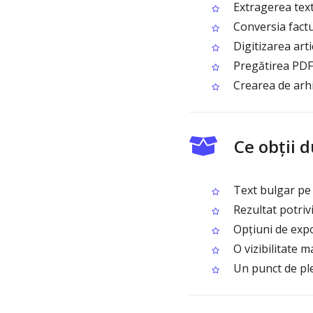
Extragerea text
Conversia factur
Digitizarea artic
Pregătirea PDF-
Crearea de arhiv
Ce obții 
Text bulgar pe c
Rezultat potrivi
Opțiuni de exp
O vizibilitate 
Un punct de ple