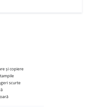
re și copiere
ștampile
ageri scurte
ră
șoară