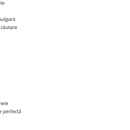
nte
 bulgară
 căutare
heie
e perfectă