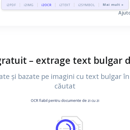
Mai mult »
i2PDF
i2IMG
i2OCR
i2TEXT
i2SYMBOL
Ajut
atuit – extrage text bulgar 
e și bazate pe imagini cu text bulgar în 
căutat
OCR fiabil pentru documente de zi cu zi