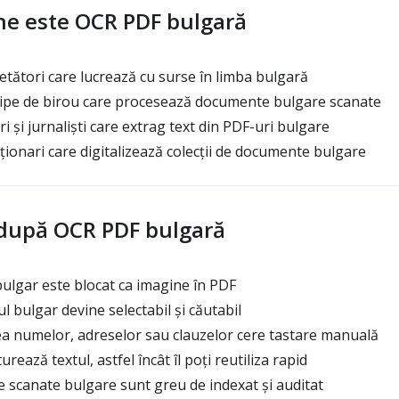
ne este OCR PDF bulgară
etători care lucrează cu surse în limba bulgară
hipe de birou care procesează documente bulgare scanate
i și jurnaliști care extrag text din PDF-uri bulgare
cționari care digitalizează colecții de documente bulgare
 după OCR PDF bulgară
bulgar este blocat ca imagine în PDF
 bulgar devine selectabil și căutabil
ea numelor, adreselor sau clauzelor cere tastare manuală
ează textul, astfel încât îl poți reutiliza rapid
le scanate bulgare sunt greu de indexat și auditat