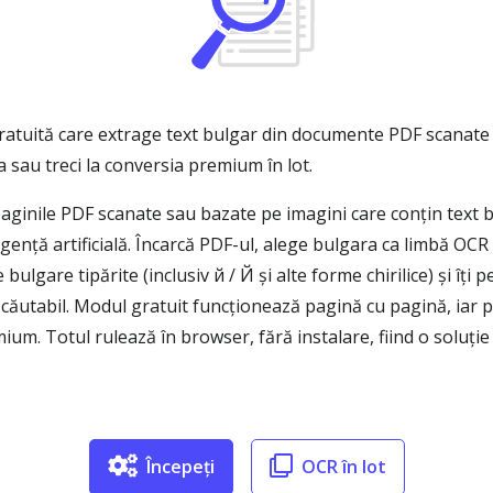
ratuită care extrage text bulgar din documente PDF scanate 
 sau treci la conversia premium în lot.
inile PDF scanate sau bazate pe imagini care conțin text bulg
gență artificială. Încarcă PDF-ul, alege bulgara ca limbă OCR 
ulgare tipărite (inclusiv й / Й și alte forme chirilice) și îți
tabil. Modul gratuit funcționează pagină cu pagină, iar pe
mium. Totul rulează în browser, fără instalare, fiind o soluție
Începeți
OCR în lot