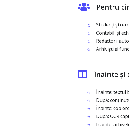
Pentru ci
Studenți și cerc
Contabili și ec
Redactori, autor
Arhiviști și fun
Înainte și
Înainte: textul 
După: conținutul
Înainte: copier
După: OCR captur
Înainte: arhive