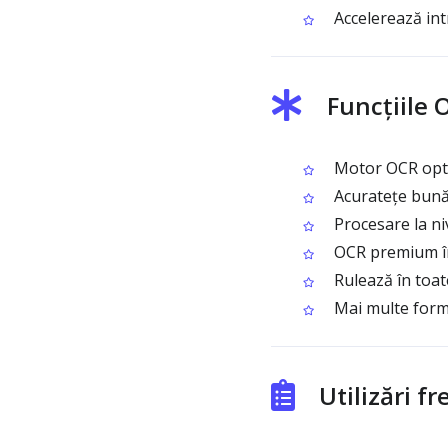
Accelerează int
Funcțiile 
Motor OCR optim
Acuratețe bună p
Procesare la niv
OCR premium în 
Rulează în toat
Mai multe forma
Utilizări 