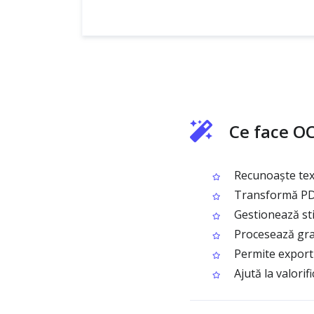
Ce face O
Recunoaște text 
Transformă PDF-
Gestionează sti
Procesează gratu
Permite exportu
Ajută la valori