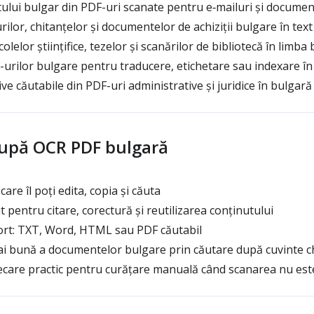
ului bulgar din PDF-uri scanate pentru e‑mailuri și docume
ilor, chitanțelor și documentelor de achiziții bulgare în text
olelor științifice, tezelor și scanărilor de bibliotecă în limba
urilor bulgare pentru traducere, etichetare sau indexare în
e căutabile din PDF-uri administrative și juridice în bulgară
după OCR PDF bulgară
are îl poți edita, copia și căuta
t pentru citare, corectură și reutilizarea conținutului
ort: TXT, Word, HTML sau PDF căutabil
mai bună a documentelor bulgare prin căutare după cuvinte c
care practic pentru curățare manuală când scanarea nu est