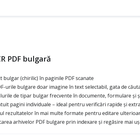
CR PDF bulgară
bulgar (chirilic) în paginile PDF scanate
urile bulgare doar imagine în text selectabil, gata de căuta
lurile de tipar bulgar frecvente în documente, formulare și 
it pagini individuale – ideal pentru verificări rapide și extr
l rezultatelor în mai multe formate pentru editare ulterioa
ficarea arhivelor PDF bulgare prin indexare și regăsire mai u