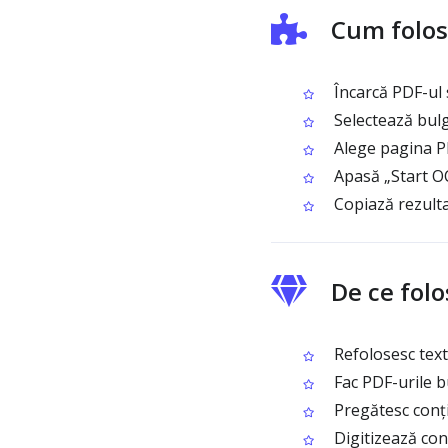
Cum folos
Încarcă PDF-ul 
Selectează bul
Alege pagina PD
Apasă „Start OC
Copiază rezulta
De ce folo
Refolosesc text
Fac PDF-urile b
Pregătesc conți
Digitizează con