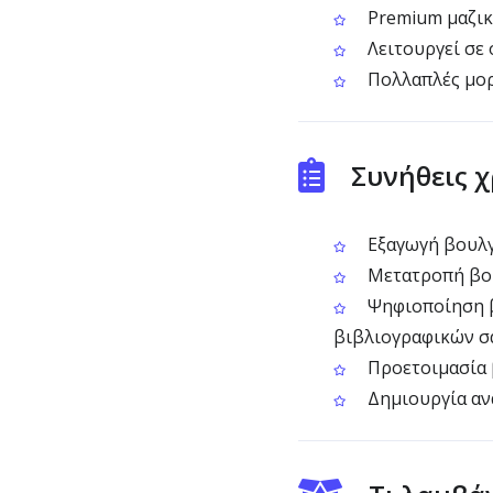
Premium μαζικ
Λειτουργεί σε 
Πολλαπλές μορφ
Συνήθεις 
Εξαγωγή βουλγα
Μετατροπή βου
Ψηφιοποίηση β
βιβλιογραφικών 
Προετοιμασία 
Δημιουργία αν