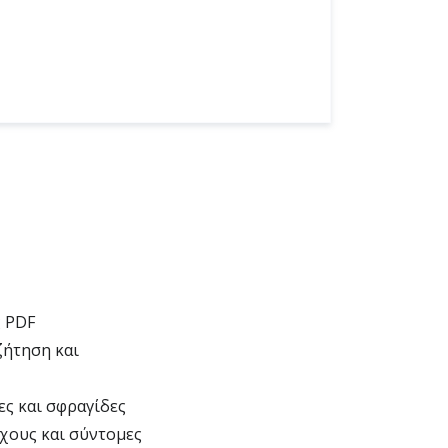
ς PDF
ζήτηση και
ες και σφραγίδες
γχους και σύντομες