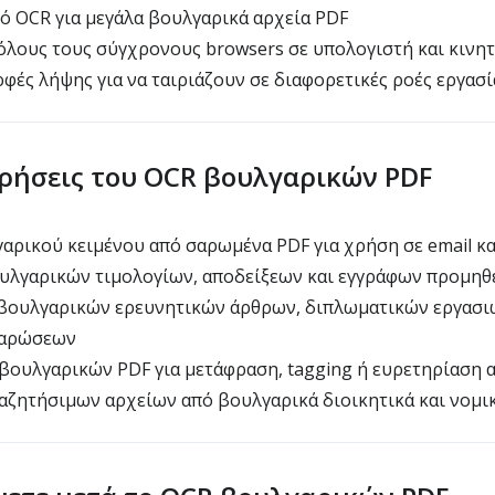
ό OCR για μεγάλα βουλγαρικά αρχεία PDF
όλους τους σύγχρονους browsers σε υπολογιστή και κινη
ές λήψης για να ταιριάζουν σε διαφορετικές ροές εργασί
χρήσεις του OCR βουλγαρικών PDF
ρικού κειμένου από σαρωμένα PDF για χρήση σε email κα
λγαρικών τιμολογίων, αποδείξεων και εγγράφων προμηθε
ουλγαρικών ερευνητικών άρθρων, διπλωματικών εργασι
σαρώσεων
βουλγαρικών PDF για μετάφραση, tagging ή ευρετηρίαση 
αζητήσιμων αρχείων από βουλγαρικά διοικητικά και νομι