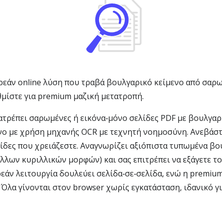
ρεάν online λύση που τραβά βουλγαρικό κείμενο από σαρω
θμίστε για premium μαζική μετατροπή.
ρέπει σαρωμένες ή εικόνα‑μόνο σελίδες PDF με βουλγαρι
ο με χρήση μηχανής OCR με τεχνητή νοημοσύνη. Ανεβάστε 
λίδες που χρειάζεστε. Αναγνωρίζει αξιόπιστα τυπωμένα β
άλλων κυριλλικών μορφών) και σας επιτρέπει να εξάγετε τ
εάν λειτουργία δουλεύει σελίδα‑σε‑σελίδα, ενώ η premiu
α. Όλα γίνονται στον browser χωρίς εγκατάσταση, ιδανικό