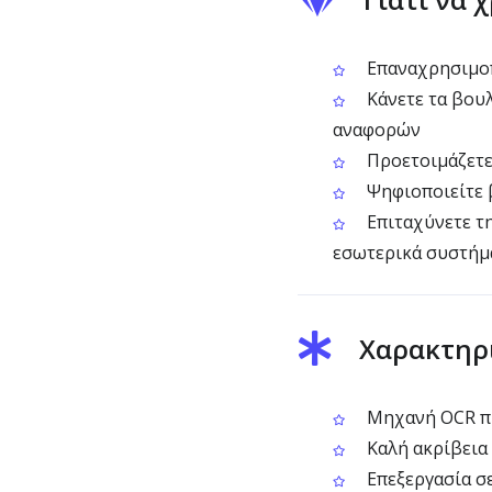
Επαναχρησιμοπ
Κάνετε τα βουλ
αναφορών
Προετοιμάζετε
Ψηφιοποιείτε β
Επιταχύνετε τ
εσωτερικά συστήμ
Χαρακτηρι
Μηχανή OCR π
Καλή ακρίβεια 
Επεξεργασία σε