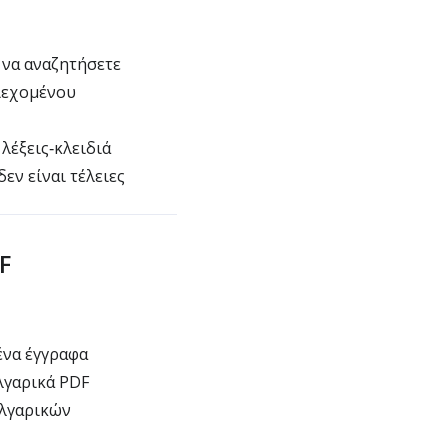
 να αναζητήσετε
ιεχομένου
έξεις‑κλειδιά
εν είναι τέλειες
F
ένα έγγραφα
λγαρικά PDF
υλγαρικών