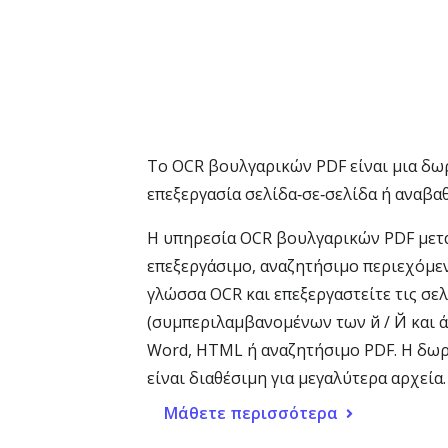
Το OCR βουλγαρικών PDF είναι μια δω
επεξεργασία σελίδα‑σε‑σελίδα ή αναβα
Η υπηρεσία OCR βουλγαρικών PDF μετατ
επεξεργάσιμο, αναζητήσιμο περιεχόμεν
γλώσσα OCR και επεξεργαστείτε τις σε
(συμπεριλαμβανομένων των й / Й και 
Word, HTML ή αναζητήσιμο PDF. Η δωρ
είναι διαθέσιμη για μεγαλύτερα αρχεί
Μάθετε περισσότερα