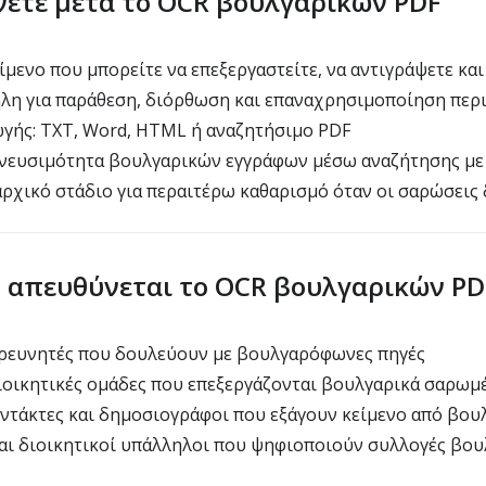
νετε μετά το OCR βουλγαρικών PDF
μενο που μπορείτε να επεξεργαστείτε, να αντιγράψετε και
λη για παράθεση, διόρθωση και επαναχρησιμοποίηση περ
ωγής: TXT, Word, HTML ή αναζητήσιμο PDF
νευσιμότητα βουλγαρικών εγγράφων μέσω αναζήτησης με λ
ρχικό στάδιο για περαιτέρω καθαρισμό όταν οι σαρώσεις δ
ς απευθύνεται το OCR βουλγαρικών PD
ερευνητές που δουλεύουν με βουλγαρόφωνες πηγές
ιοικητικές ομάδες που επεξεργάζονται βουλγαρικά σαρωμ
ντάκτες και δημοσιογράφοι που εξάγουν κείμενο από βου
αι διοικητικοί υπάλληλοι που ψηφιοποιούν συλλογές βο