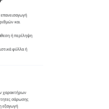
 επανεισαγωγή
ριθμών και
άθεση ή περίληψη
ιστικά φύλλα ή
ν χαρακτήρων
ότητες σάρωσης
η εξαγωγή