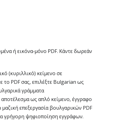
μένα ή εικόνα‑μόνο PDF. Κάντε δωρεάν
κό (κυριλλικό) κείμενο σε
το PDF σας, επιλέξτε Bulgarian ως
ουλγαρικά γράμματα
ο αποτέλεσμα ως απλό κείμενο, έγγραφο
m μαζική επεξεργασία βουλγαρικών PDF
 για γρήγορη ψηφιοποίηση εγγράφων.