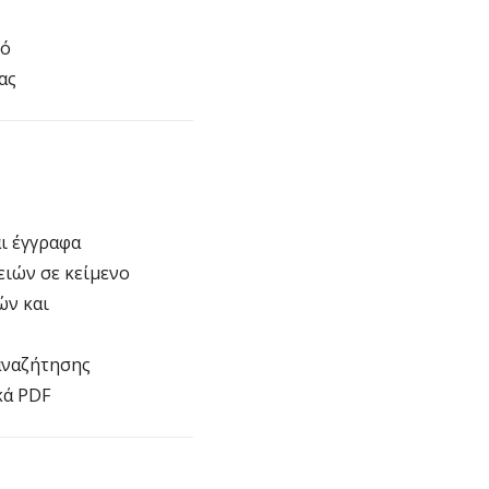
τό
ας
ι έγγραφα
ιών σε κείμενο
ών και
αναζήτησης
κά PDF