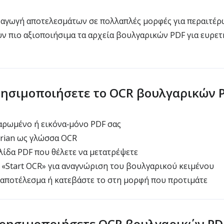
ξαγωγή αποτελεσμάτων σε πολλαπλές μορφές για περαιτέρ
ν πιο αξιοποιήσιμα τα αρχεία βουλγαρικών PDF για ευρετ
ρησιμοποιήσετε το OCR βουλγαρικών 
αρωμένο ή εικόνα‑μόνο PDF σας
arian ως γλώσσα OCR
λίδα PDF που θέλετε να μετατρέψετε
 «Start OCR» για αναγνώριση του βουλγαρικού κειμένου
 αποτέλεσμα ή κατεβάστε το στη μορφή που προτιμάτε
 χρησιμοποιήσετε OCR βουλγαρικών PD