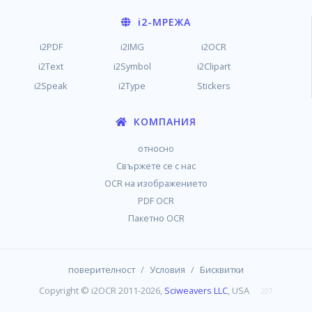
i2
-МРЕЖА
i2PDF
i2IMG
i2OCR
i2Text
i2Symbol
i2Clipart
i2Speak
i2Type
Stickers
КОМПАНИЯ
относно
Свържете се с нас
OCR на изображението
PDF OCR
Пакетно OCR
/
/
поверителност
Условия
Бисквитки
Copyright © i2OCR 2011-2026,
Sciweavers LLC
, USA
207