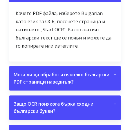
Качете PDF файла, изберете Bulgarian
като език за OCR, посочете страница и
натиснете „Start OCR“. Разпознатият
български текст ще се появи и можете да
го копирате или изтеглите.
Мога ли да обработя няколко български
−
PDF страници наведнъж?
Защо OCR понякога бърка сходни
−
български букви?