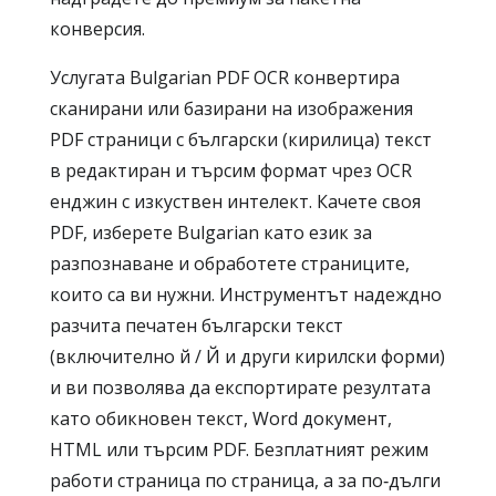
конверсия.
Услугата Bulgarian PDF OCR конвертира
сканирани или базирани на изображения
PDF страници с български (кирилица) текст
в редактиран и търсим формат чрез OCR
енджин с изкуствен интелект. Качете своя
PDF, изберете Bulgarian като език за
разпознаване и обработете страниците,
които са ви нужни. Инструментът надеждно
разчита печатен български текст
(включително й / Й и други кирилски форми)
и ви позволява да експортирате резултата
като обикновен текст, Word документ,
HTML или търсим PDF. Безплатният режим
работи страница по страница, а за по‑дълги