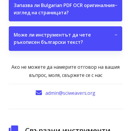
Запазва ли Bulgarian PDF OCR оригиналния
−
изглед на страницата?
Може ли инструментът да чете
−
ръкописен български текст?
Ако не можете да намерите отговор на вашия
въпрос, моля, свържете се с нас
admin@sciweavers.org
Свързани инструменти