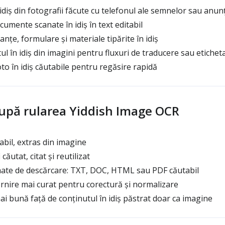
idiș din fotografii făcute cu telefonul ale semnelor sau anun
mente scanate în idiș în text editabil
anțe, formulare și materiale tipărite în idiș
l în idiș din imagini pentru fluxuri de traducere sau etichet
to în idiș căutabile pentru regăsire rapidă
după rularea Yiddish Image OCR
tabil, extras din imagine
căutat, citat și reutilizat
ate de descărcare: TXT, DOC, HTML sau PDF căutabil
nire mai curat pentru corectură și normalizare
ai bună față de conținutul în idiș păstrat doar ca imagine