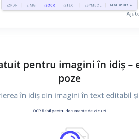
Mai mult »
i2PDF
i2IMG
i2OCR
i2TEXT
i2SYMBOL
Ajut
uit pentru imagini în idiș – e
poze
rea în idiș din imagini în text editabil ș
OCR fiabil pentru documente de zi cu zi