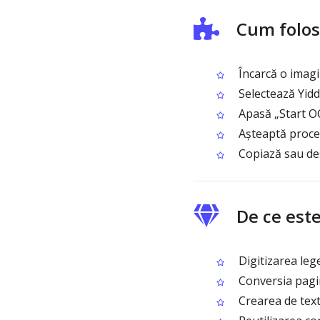
Cum folos
Încarcă o imagi
Selectează Yidd
Apasă „Start OC
Așteaptă proces
Copiază sau desc
De ce est
Digitizarea lege
Conversia pagini
Crearea de text 