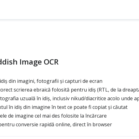
iddish Image OCR
idiș din imagini, fotografii și capturi de ecran
rect scrierea ebraică folosită pentru idiș (RTL, de la dreapt
grafia uzuală în idiș, inclusiv nikud/diacritice acolo unde a
l în idiș din imagine în text ce poate fi copiat și căutat
le de imagine cel mai des folosite la încărcare
entru conversie rapidă online, direct în browser