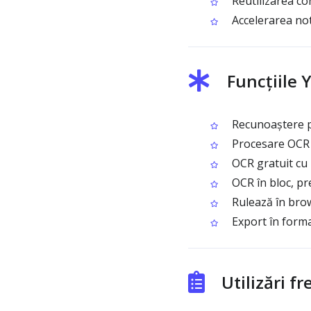
Reutilizarea con
Accelerarea noti
Funcțiile 
Recunoaștere pre
Procesare OCR o
OCR gratuit cu 
OCR în bloc, pre
Rulează în bro
Export în forma
Utilizări 