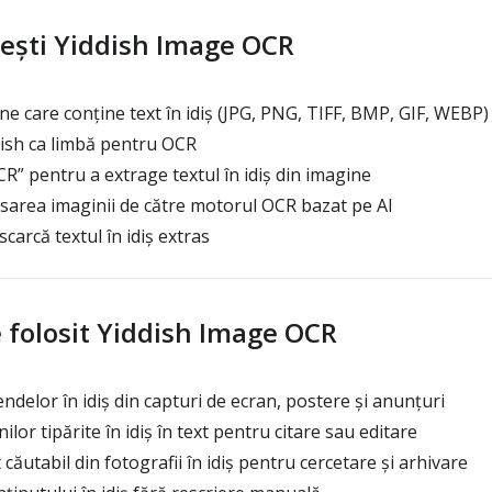
ești Yiddish Image OCR
ne care conține text în idiș (JPG, PNG, TIFF, BMP, GIF, WEBP)
ish ca limbă pentru OCR
R” pentru a extrage textul în idiș din imagine
area imaginii de către motorul OCR bazat pe AI
arcă textul în idiș extras
e folosit Yiddish Image OCR
ndelor în idiș din capturi de ecran, postere și anunțuri
lor tipărite în idiș în text pentru citare sau editare
căutabil din fotografii în idiș pentru cercetare și arhivare