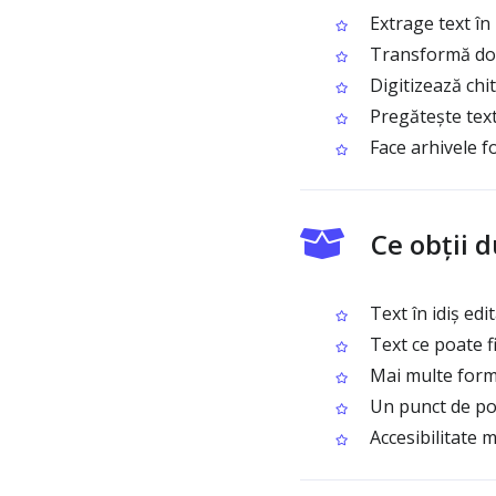
Extrage text în 
Transformă docu
Digitizează chit
Pregătește textu
Face arhivele fo
Ce obții 
Text în idiș edi
Text ce poate fi 
Mai multe form
Un punct de por
Accesibilitate m