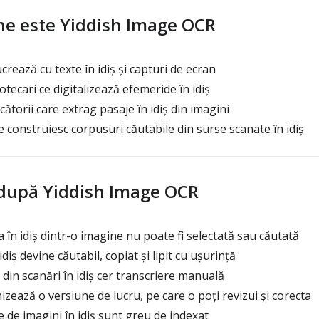
ne este Yiddish Image OCR
crează cu texte în idiș și capturi de ecran
iotecari ce digitalizează efemeride în idiș
ucătorii care extrag pasaje în idiș din imagini
 construiesc corpusuri căutabile din surse scanate în idiș
 după Yiddish Image OCR
a în idiș dintr-o imagine nu poate fi selectată sau căutată
diș devine căutabil, copiat și lipit cu ușurință
e din scanări în idiș cer transcriere manuală
zează o versiune de lucru, pe care o poți revizui și corecta
e de imagini în idiș sunt greu de indexat