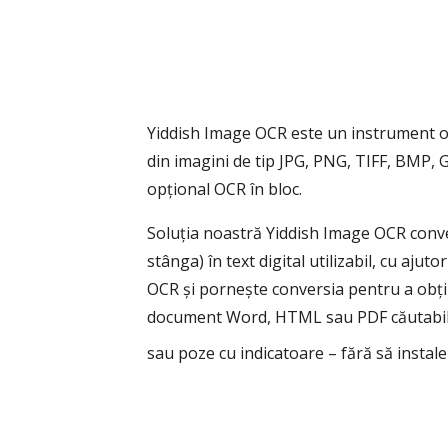
Yiddish Image OCR este un instrument onl
din imagini de tip JPG, PNG, TIFF, BMP, 
opțional OCR în bloc.
Soluția noastră Yiddish Image OCR converte
stânga) în text digital utilizabil, cu aju
OCR și pornește conversia pentru a obține
document Word, HTML sau PDF căutabil, fi
sau poze cu indicatoare – fără să instal