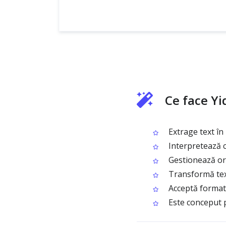
Ce face Y
Extrage text în 
Interpretează co
Gestionează orto
Transformă textu
Acceptă formate
Este conceput p