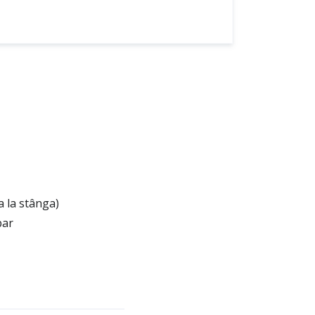
a la stânga)
par