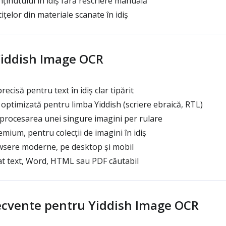
ținutului în idiș fără rescriere manuală
țelor din materiale scanate în idiș
Yiddish Image OCR
cisă pentru text în idiș clar tipărit
ptimizată pentru limba Yiddish (scriere ebraică, RTL)
procesarea unei singure imagini per rulare
mium, pentru colecții de imagini în idiș
wsere moderne, pe desktop și mobil
t text, Word, HTML sau PDF căutabil
frecvente pentru Yiddish Image OCR