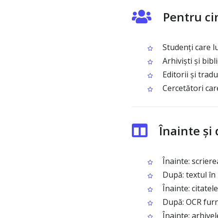
Pentru ci
Studenți care lu
Arhiviști și bibl
Editorii și trad
Cercetători care
Înainte și
Înainte: scriere
După: textul în i
Înainte: citatel
După: OCR furni
Înainte: arhivel