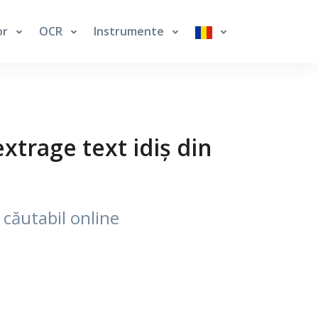
or
OCR
Instrumente
xtrage text idiș din
i căutabil online