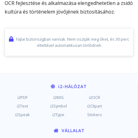
OCR fejlesztése és alkalmazása elengedhetetlen a zsidó
kultúra és történelem jövőjének biztosításához.
Fájlai biztonságban vannak. Nem osztják meg őket, és 30 perc
elteltével automatikusan törlődnek
i2
-HÁLÓZAT
i2PDF
i2IMG
i2OCR
i2Text
i2Symbol
i2Clipart
i2Speak
i2Type
Stickers
VÁLLALAT