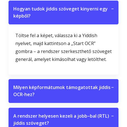
Hogyan tudok jiddis szöveget kinyerni egy
−
képből?
Töltse fel a képet, válassza ki a Yiddish
nyelvet, majd kattintson a „Start OCR”
gombra – a rendszer szerkeszthető szöveget
generál, amelyet kimásolhat vagy letölthet.
Milyen képformátumok támogatottak jiddis
−
OCR-hez?
A rendszer helyesen kezeli a jobb–bal (RTL)
−
jiddis szöveget?