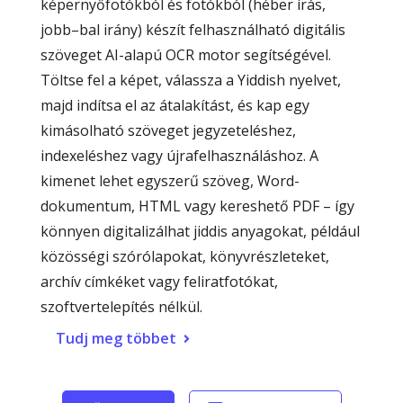
képernyőfotókból és fotókból (héber írás,
jobb–bal irány) készít felhasználható digitális
szöveget AI-alapú OCR motor segítségével.
Töltse fel a képet, válassza a Yiddish nyelvet,
majd indítsa el az átalakítást, és kap egy
kimásolható szöveget jegyzeteléshez,
indexeléshez vagy újrafelhasználáshoz. A
kimenet lehet egyszerű szöveg, Word-
dokumentum, HTML vagy kereshető PDF – így
könnyen digitalizálhat jiddis anyagokat, például
közösségi szórólapokat, könyvrészleteket,
archív címkéket vagy feliratfotókat,
szoftvertelepítés nélkül.
Tudj meg többet