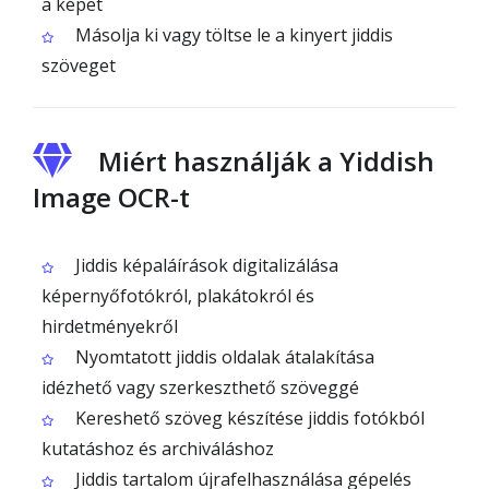
a képet
Másolja ki vagy töltse le a kinyert jiddis
szöveget
Miért használják a Yiddish
Image OCR-t
Jiddis képaláírások digitalizálása
képernyőfotókról, plakátokról és
hirdetményekről
Nyomtatott jiddis oldalak átalakítása
idézhető vagy szerkeszthető szöveggé
Kereshető szöveg készítése jiddis fotókból
kutatáshoz és archiváláshoz
Jiddis tartalom újrafelhasználása gépelés