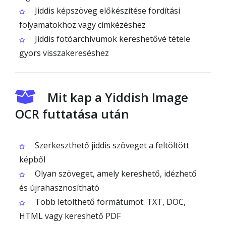
Jiddis képszöveg előkészítése fordítási
folyamatokhoz vagy címkézéshez
Jiddis fotóarchívumok kereshetővé tétele
gyors visszakereséshez
Mit kap a Yiddish Image
OCR futtatása után
Szerkeszthető jiddis szöveget a feltöltött
képből
Olyan szöveget, amely kereshető, idézhető
és újrahasznosítható
Több letölthető formátumot: TXT, DOC,
HTML vagy kereshető PDF