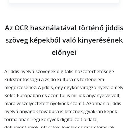
Az OCR használatával történő jiddis
szöveg képekből való kinyerésének
előnyei
A jiddis nyelvű szövegek digitális hozzáférhetősége
kulcsfontosságú a zsidó kultúra és történelem
megőrzéséhez. A jiddis, egy egykor virágzó nyelv, amely
Kelet-Európában és azon túl is milliók anyanyelve volt,
mára veszélyeztetett nyelvnek számít. Azonban a jiddis
nyelvű anyagok továbbra is léteznek, gyakran képek
formájában: régi könyvek digitalizált oldalai,
dokumentumok, plakátok, levelek és más efemerák.