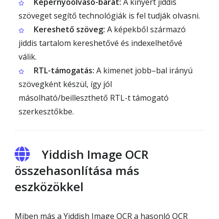
Képernyőolvasó-barát:
A kinyert jiddis
szöveget segítő technológiák is fel tudják olvasni.
Kereshető szöveg:
A képekből származó
jiddis tartalom kereshetővé és indexelhetővé
válik.
RTL-támogatás:
A kimenet jobb–bal irányú
szövegként készül, így jól
másolható/beilleszthető RTL-t támogató
szerkesztőkbe.
Yiddish Image OCR
összehasonlítása más
eszközökkel
Miben más a Yiddish Image OCR a hasonló OCR