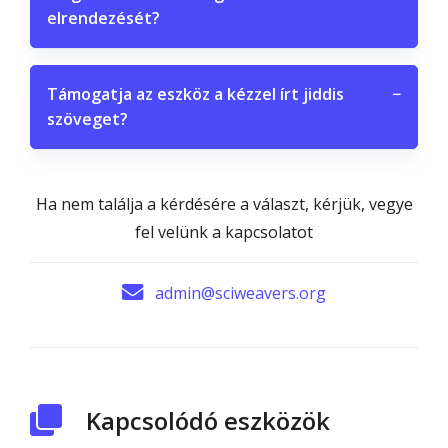
elrendezését?
Támogatja az eszköz a kézzel írt jiddis
−
szöveget?
Ha nem találja a kérdésére a választ, kérjük, vegye
fel velünk a kapcsolatot
admin@sciweavers.org
Kapcsolódó eszközök