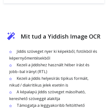
Mit tud a Yiddish Image OCR
Jiddis szöveget nyer ki képekből, fotókból és
képernyőmentésekből
Kezeli a jiddishez használt héber írást és
jobb–bal irányt (RTL)
Kezeli a jiddis helyesírás tipikus formáit,
nikud / diakritikus jelek esetén is
A képalapú jiddis szöveget másolható,
kereshető szöveggé alakítja
Támogatja a leggyakoribb feltölthető