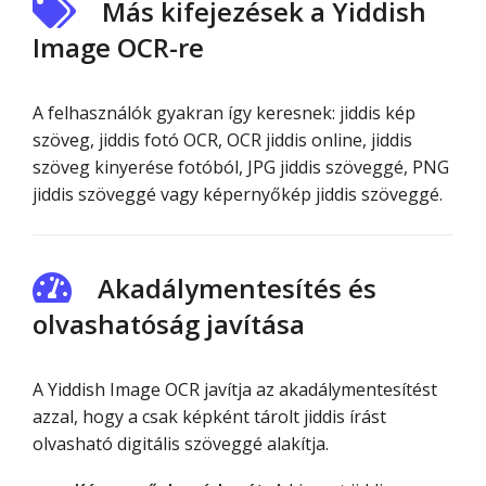
Más kifejezések a Yiddish
Image OCR-re
A felhasználók gyakran így keresnek: jiddis kép
szöveg, jiddis fotó OCR, OCR jiddis online, jiddis
szöveg kinyerése fotóból, JPG jiddis szöveggé, PNG
jiddis szöveggé vagy képernyőkép jiddis szöveggé.
Akadálymentesítés és
olvashatóság javítása
A Yiddish Image OCR javítja az akadálymentesítést
azzal, hogy a csak képként tárolt jiddis írást
olvasható digitális szöveggé alakítja.