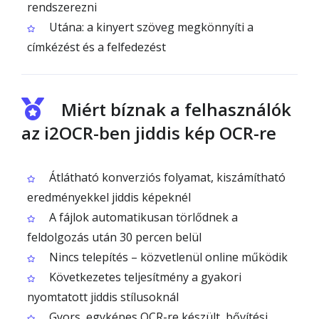
rendszerezni
Utána: a kinyert szöveg megkönnyíti a
címkézést és a felfedezést
Miért bíznak a felhasználók
az i2OCR-ben jiddis kép OCR-re
Átlátható konverziós folyamat, kiszámítható
eredményekkel jiddis képeknél
A fájlok automatikusan törlődnek a
feldolgozás után 30 percen belül
Nincs telepítés – közvetlenül online működik
Következetes teljesítmény a gyakori
nyomtatott jiddis stílusoknál
Gyors, egyképes OCR-re készült, bővítési