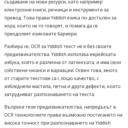
създаване на нови ресурси, като например
електронни книги, речници и инструменти за
превод. Това прави Yiddish езика по-достъпен за
хора, които не го говорят, и помага да се
преодолеят езиковите бариери.
Разбира се, OCR за Yiddish текст не е без своите
предизвикателства. Yiddish използва еврейската
азбука, която е различна от латинската, и има свои
собствени нюанси и вариации. Освен това, много
от старите текстове са с лошо качество, с
избледнели мастила, петна и други дефекти, които
затрудняват разпознаването на текста.
Въпреки тези предизвикателства, напредъкът в
OCR технологиите прави възможно постигането на
висока точност при разпознаването на Yiddish