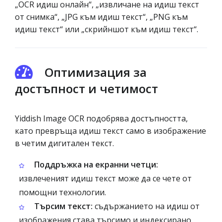
„OCR идиш онлайн“, „извличане на идиш текст
от снимка“, „JPG към идиш текст“, „PNG към
идиш текст“ или „скрийншот към идиш текст“.
Оптимизация за
достъпност и четимост
Yiddish Image OCR подобрява достъпността,
като превръща идиш текст само в изображение
в четим дигитален текст.
Поддръжка на екранни четци:
извлеченият идиш текст може да се чете от
помощни технологии.
Търсим текст:
съдържанието на идиш от
изображения става търсимо и индексирано.