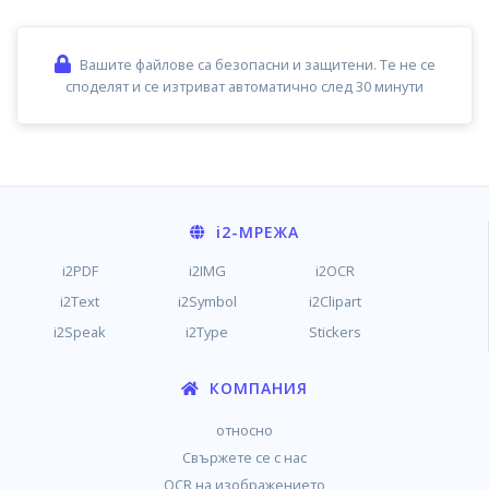
Вашите файлове са безопасни и защитени. Те не се
споделят и се изтриват автоматично след 30 минути
i2
-МРЕЖА
i2PDF
i2IMG
i2OCR
i2Text
i2Symbol
i2Clipart
i2Speak
i2Type
Stickers
КОМПАНИЯ
относно
Свържете се с нас
OCR на изображението