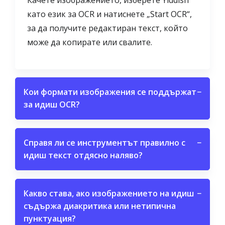
Качете изображението, изберете Yiddish
като език за OCR и натиснете „Start OCR“,
за да получите редактиран текст, който
може да копирате или свалите.
Кои формати изображения се поддържат
−
за идиш OCR?
Справя ли се инструментът правилно с
−
идиш текст отдясно наляво?
Какво става, ако изображението на идиш
−
съдържа диакритика или нетипична
пунктуация?