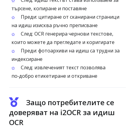
След: идиш текстът става използваем за
търсене, копиране и поставяне
Преди: цитиране от сканирани страници
на идиш изисква ръчно преписване
След: OCR генерира чернови текстове,
които можете да прегледате и коригирате
Преди: фотоархиви на идиш са трудни за
индексиране
След: извлеченият текст позволява
по‑добро етикетиране и откриване
Защо потребителите се
доверяват на i2OCR за идиш
OCR