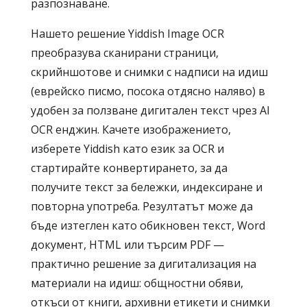
разпознаване.
Нашето решение Yiddish Image OCR
преобразува сканирани страници,
скрийншотове и снимки с надписи на идиш
(еврейско писмо, посока отдясно наляво) в
удобен за ползване дигитален текст чрез AI
OCR енджин. Качете изображението,
изберете Yiddish като език за OCR и
стартирайте конвертирането, за да
получите текст за бележки, индексиране и
повторна употреба. Резултатът може да
бъде изтеглен като обикновен текст, Word
документ, HTML или търсим PDF —
практично решение за дигитализация на
материали на идиш: общностни обяви,
откъси от книги, архивни етикети и снимки