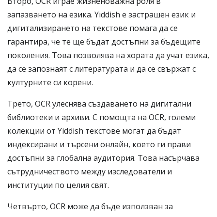
Второ, OCR играе жизненоважна роля в
запазването на езика. Yiddish е застрашен език и
дигитализирането на текстове помага да се
гарантира, че те ще бъдат достъпни за бъдещите
поколения. Това позволява на хората да учат езика,
да се запознаят с литературата и да се свържат с
културните си корени.
Трето, OCR улеснява създаването на дигитални
библиотеки и архиви. С помощта на OCR, големи
колекции от Yiddish текстове могат да бъдат
индексирани и търсени онлайн, което ги прави
достъпни за глобална аудитория. Това насърчава
сътрудничеството между изследователи и
институции по целия свят.
Четвърто, OCR може да бъде използван за