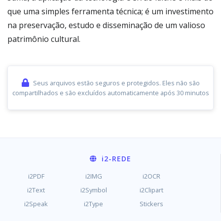
que uma simples ferramenta técnica; é um investimento
na preservação, estudo e disseminação de um valioso
patrimônio cultural.
Seus arquivos estão seguros e protegidos. Eles não são
compartilhados e são excluídos automaticamente após 30 minutos
i2
-REDE
i2PDF
i2IMG
i2OCR
i2Text
i2Symbol
i2Clipart
i2Speak
i2Type
Stickers