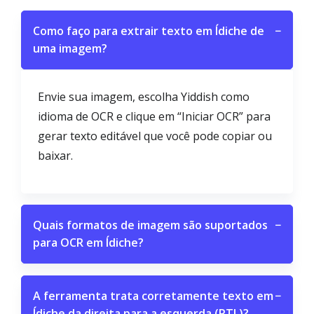
Como faço para extrair texto em Ídiche de
−
uma imagem?
Envie sua imagem, escolha Yiddish como
idioma de OCR e clique em “Iniciar OCR” para
gerar texto editável que você pode copiar ou
baixar.
Quais formatos de imagem são suportados
−
para OCR em Ídiche?
A ferramenta trata corretamente texto em
−
Ídiche da direita para a esquerda (RTL)?