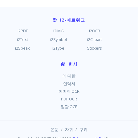
i2
-네트워크
i2PDF
i2IMG
i2OCR
i2Text
i2Symbol
i2Clipart
i2Speak
i2Type
Stickers
회사
에 대한
연락처
이미지 OCR
PDF OCR
일괄 OCR
/
/
은둔
자귀
쿠키