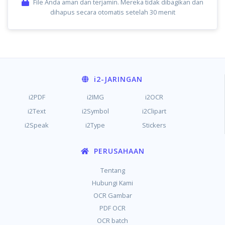
File Anda aman dan terjamin. Mereka tidak dibagikan dan
dihapus secara otomatis setelah 30 menit
i2
-JARINGAN
i2PDF
i2IMG
i2OCR
i2Text
i2Symbol
i2Clipart
i2Speak
i2Type
Stickers
PERUSAHAAN
Tentang
Hubungi Kami
OCR Gambar
PDF OCR
OCR batch