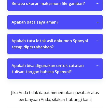
Berapa ukuran maksimum file gambar?
−
Apakah data saya aman?
−
Apakah tata letak asli dokumen Spanyol
−
tetap dipertahankan?
Apakah bisa digunakan untuk catatan
−
tulisan tangan bahasa Spanyol?
Jika Anda tidak dapat menemukan jawaban atas
pertanyaan Anda, silakan hubungi kami