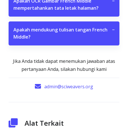
Apakah OCR Gambar French Middle
−
mempertahankan tata letak halaman?
Apakah mendukung tulisan tangan French
−
Middle?
Jika Anda tidak dapat menemukan jawaban atas
pertanyaan Anda, silakan hubungi kami
admin@sciweavers.org
Alat Terkait