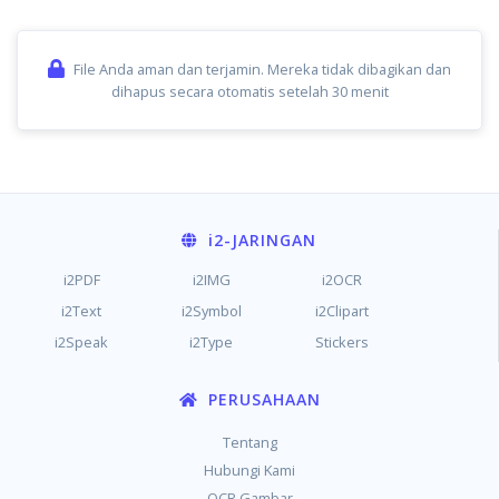
File Anda aman dan terjamin. Mereka tidak dibagikan dan
dihapus secara otomatis setelah 30 menit
i2
-JARINGAN
i2PDF
i2IMG
i2OCR
i2Text
i2Symbol
i2Clipart
i2Speak
i2Type
Stickers
PERUSAHAAN
Tentang
Hubungi Kami
OCR Gambar