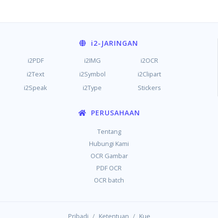
i2
-JARINGAN
i2PDF
i2IMG
i2OCR
i2Text
i2Symbol
i2Clipart
i2Speak
i2Type
Stickers
PERUSAHAAN
Tentang
Hubungi Kami
OCR Gambar
PDF OCR
OCR batch
/
/
Pribadi
Ketentuan
Kue