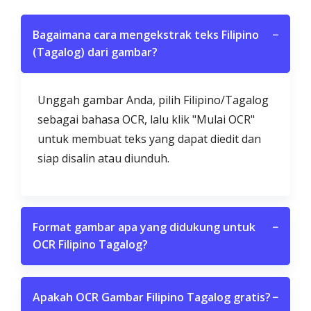
Bagaimana cara mengekstrak teks Filipino
−
(Tagalog) dari gambar?
Unggah gambar Anda, pilih Filipino/Tagalog
sebagai bahasa OCR, lalu klik "Mulai OCR"
untuk membuat teks yang dapat diedit dan
siap disalin atau diunduh.
Format gambar apa yang didukung untuk
−
OCR Filipino Tagalog?
Apakah OCR Gambar Filipino Tagalog gratis?
−