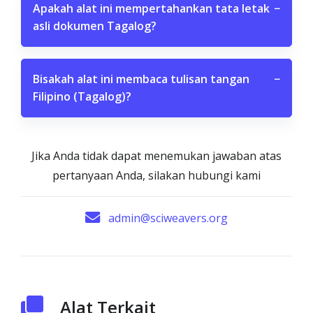
Apakah alat ini mempertahankan tata letak
−
asli dokumen Tagalog?
Bisakah alat ini membaca tulisan tangan
−
Filipino (Tagalog)?
Jika Anda tidak dapat menemukan jawaban atas
pertanyaan Anda, silakan hubungi kami
admin@sciweavers.org
Alat Terkait