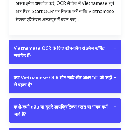
अपना इमेज अपलोड करें, OCR लैंग्वेज में Vietnamese चुनें
और फिर 'Start OCR' पर क्लिक करें ताकि Vietnamese
टेक्स्ट एडिटेबल आउटपुट में बदल जाए।
Vietnamese OCR के लिए कौन‑कौन से इमेज फॉर्मैट
−
सपोर्टेड हैं?
क्या Vietnamese OCR टोन मार्क और अक्षर “đ” को सही
−
से पढ़ता है?
कभी‑कभी dấu या दूसरे डायक्रिटिक्स गलत या गायब क्यों
−
आते हैं?