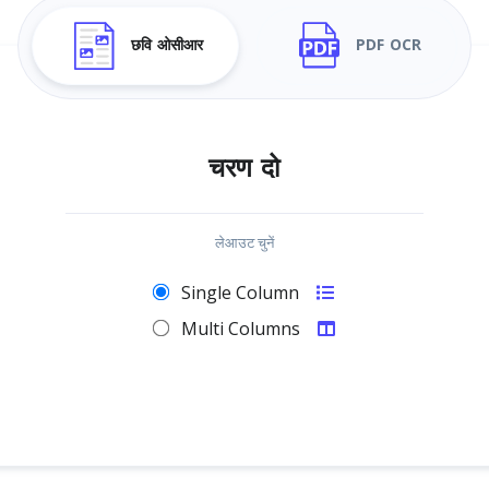
छवि ओसीआर
PDF OCR
चरण दो
लेआउट चुनें
Single Column
Multi Columns