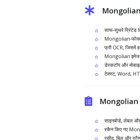
Mongolian इ
साफ‑सुथरे प्रिंटेड 
Mongolian‑फोकस्ड कै
फ्री OCR, जिसमें हर 
Mongolian इमेज क
डेस्कटॉप और मोबाइल द
टेक्स्ट, Word, HTM
Mongolian इ
साइनबोर्ड, लेबल और
स्कैन किए गए Mongo
रसीद, बिल और स्टैम