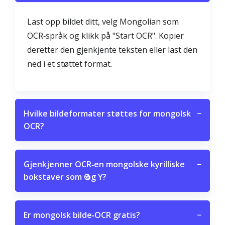
Last opp bildet ditt, velg Mongolian som
OCR‑språk og klikk på "Start OCR". Kopier
deretter den gjenkjente teksten eller last den
ned i et støttet format.
Hvilke bildeformater støttes for mongolsk
−
OCR?
Gjenkjenner OCR‑en mongolske kyrilliske
−
bokstaver som Ө og Ү?
Er mongolsk bilde‑OCR gratis?
−