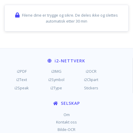
Filene dine er trygge og sikre. De deles ikke og slettes
automatisk etter 30 min
i2
-NETTVERK
i2PDF
i2IMG
i2OCR
i2Text
i2Symbol
i2Clipart
i2Speak
i2Type
Stickers
SELSKAP
Om
Kontakt oss
Bilde-OCR