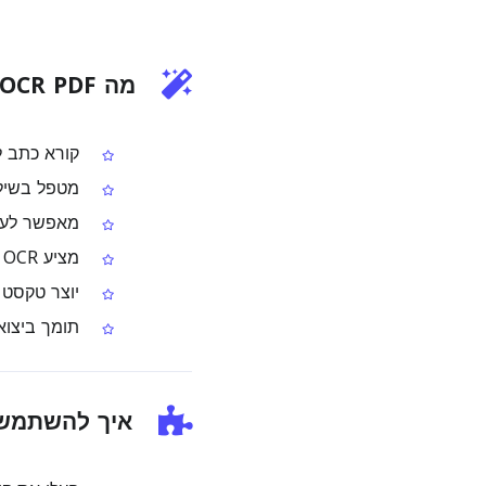
מה OCR PDF לאו עושה
קורא כתב לאו מעמודי DF
מטפל בשילוב
מאפשר לעבד קובצי PDF בלאו עמוד‑
מציע OCR מרובה עמודים בפרימיום לקובצי PDF ארוכים בלאו
יוצר טקסט שניתן
תומך ביצוא
איך להשתמש ב‑CR PDF