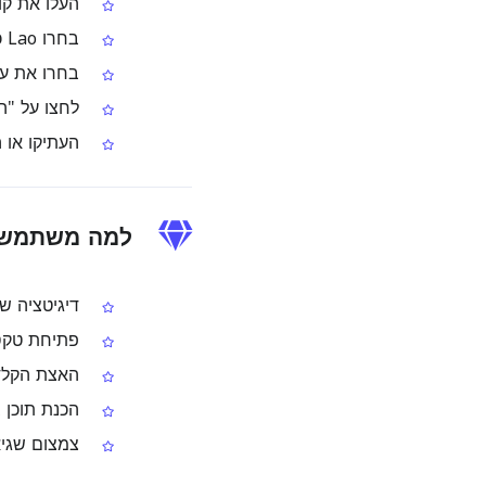
העלו את קובץ ה‑PDF הסרוק או
בחרו Lao כשפת ה‑OCR
בחרו את עמוד ה‑PDF שב
לחצו על "התחל OCR" כדי לחלץ 
העתיקו או 
למה משתמשים ב‑ PDF
דיגיטציה של
פתיחת טקסט מקובצי PDF שבהם
האצת הקלדת
הכנת תוכן ב
צמצום שגיא