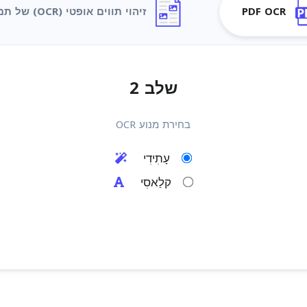
PDF OCR
זיהוי תווים אופטי (OCR) של תמונה
שלב 2
בחירת מנוע OCR
עָתִידִי
קלַאסִי