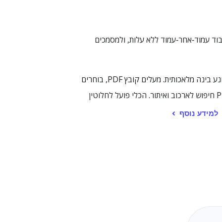
רוקים או מבוססי‑תמונה. הוא תומך בעיבוד עמוד‑אחר‑עמוד ללא עלות, ולמסמכים
פתרון OCR PDF לאו ממיר עמודי PDF סרוקים או מבוססי‑תמונה בשפת לאו לטקסט קריא למכונה באמצעות מנוע OCR מונע בינה מלאכותית. מעלים קובץ PDF, בוחרים
Lao כשפת הזיהוי ומריצים OCR על העמוד הרצוי. את הפלט ניתן לשמור כקובץ טקסט, מסמך Word, קובץ HTML או PDF חיפוש לארכוב ואיתור. הכלי פועל לחלוטין
למידע נוסף