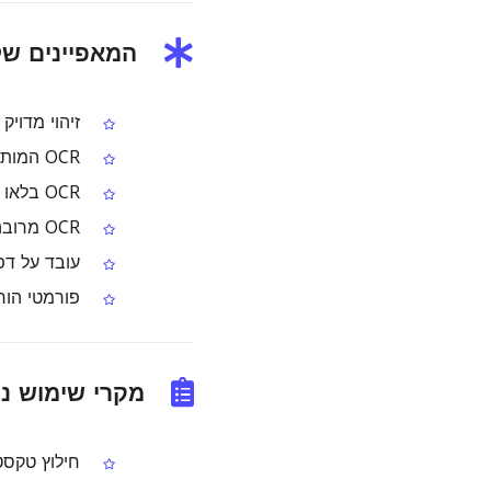
המאפיינים של OCR PDF ל
זיהוי מדויק
OCR המותאם לצורות האותיות וכללי הריווח של כתב לאו
OCR בלאו חינמי עמוד‑אחר‑עמוד לקובצי PDF
OCR מרובה עמודים בתשלום לקובצי PDF גדולים בלאו
עובד על דפד
פורמטי הורד
מקרי שימוש נפוצים ל‑
חילוץ טקסט לאו מ‑PDF סרוק 