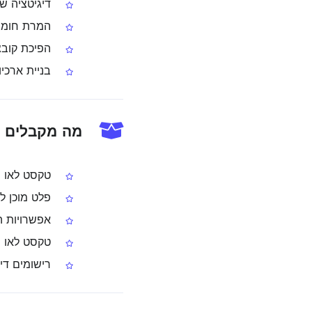
דיגיטציה של
המרת חומר א
הפיכת קובצי PDF בלאו לברי‑חיפוש במאגרי ידע
בניית ארכיו
מה מקבלים אחרי ה
טקסט לאו ניתן 
פלט מוכן לח
אפשרויות הורדה כטקסט,
טקסט לאו שנ
רישומים דיגיטליים