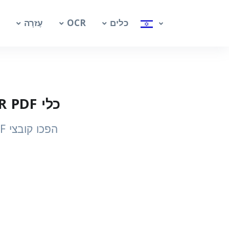
כלים
OCR
עֶזרָה
כלי OCR PDF לאו בחינם – חילוץ טקסט לאו מ‑PDF סרוק
הפכו קובצי PDF סרוקים ומבוססי‑תמונה עם טקסט לאו לטקסט חיפוש ועריכה