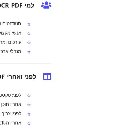
למי OCR PDF לאו מיועד
סטודנטים ו
אנשי מקצוע המטפ
עורכים ומת
מנהלי ארכיו
לפני ואחרי OCR PDF לאו
לפני: טקסט בלאו בתוך 
אחרי: תוכן 
לפני: צריך 
אחרי: ה‑OCR ממיר את העמוד לטקסט שניתן להעתקה