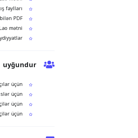
İndeksləmə və məlumat axtarışı üçün hazır, axtarıla bilən çıxış faylları
Yükləmə variantları: adi mətn, Word, HTML və ya axtarıla bilən PDF
Redaktə, analiz və tərcümə proseslərində istifadə oluna bilən Lao mətni
Yalnız şəkildən ibarət Lao PDF sənədlərindən daha səliqəli rəqəmsal qeydiyyatlar
n uyğundur
Lao dilli mənbələrlə işləyən tələbə və tədqiqatçılar üçün
Skan olunmuş Lao PDF sənədlərini emal edən mütəxəssislər üçün
Lao mətnini yenidən istifadəyə hazır edən redaktor və tərcüməçilər üçün
Lao arxivlərini axtarıla bilən rəqəmsal formaya salan idarəçilər üçün