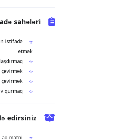
adə sahələri
n istifadə
etmək
Lao dilindəki qaimə, qəbz və HR sənədlərini rəqəmsallaşdırmaq
Lao elmi materiallarını redaktə oluna bilən qaralamalara çevirmək
Daxili bilik bazaları üçün Lao PDF-ləri axtarıla bilən sənədlərə çevirmək
Skan olunmuş Lao dilli arxiv yazılarından axtarıla bilən elektron arxiv qurmaq
ə edirsiniz
Skan olunmuş PDF səhifələrindən çıxarılmış, redaktə oluna bilən Lao mətni