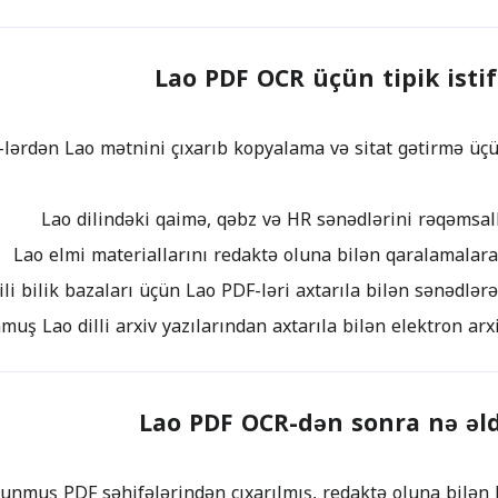
Lao PDF OCR üçün tipik istif
ərdən Lao mətnini çıxarıb kopyalama və sitat gətirmə üçü
Lao PDF OCR-dən sonra nə əld