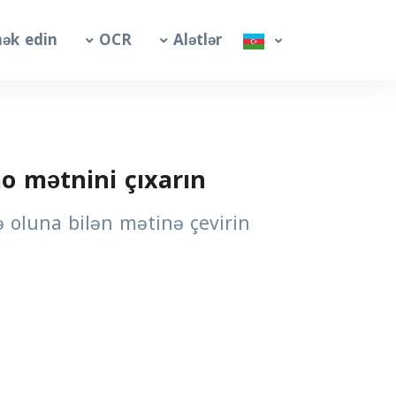
ək edin
OCR
Alətlər
o mətnini çıxarın
ə oluna bilən mətinə çevirin