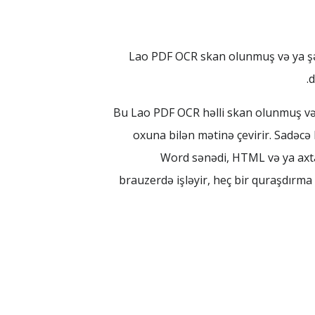
Lao PDF OCR skan olunmuş və ya şək
d
Bu Lao PDF OCR həlli skan olunmuş və y
oxuna bilən mətinə çevirir. Sadəcə 
Word sənədi, HTML və ya axtar
brauzerdə işləyir, heç bir quraşdırma