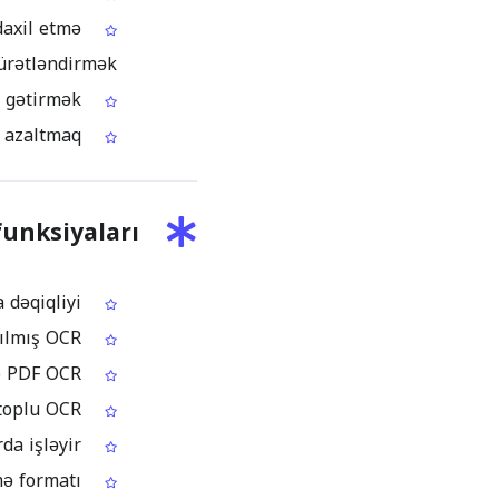
axil etmə
sürətləndirmək
Lao kontentini axtarış, yoxlama və komanda işi üçün hazır vəziyyətə gətirmək
Lao əlifbasını əl ilə yenidən yığmaqla müqayisədə səhvlərin sayını azaltmaq
unksiyaları
Təmiz, çap olunmuş Lao mətni üçün yüksək tanıma dəqiqliyi
Lao əlifbasının forma və boşluq xüsusiyyətlərinə uyğunlaşdırılmış OCR
Səhifə-səhifə pulsuz Lao PDF OCR
Böyük həcmli Lao PDF faylları üçün premium toplu OCR
Müasir brauzerlərdə həm kompüter, həm də mobil cihazlarda işləyir
Redaktə və arxivləşdirmə ehtiyaclarına uyğun bir neçə yükləmə formatı