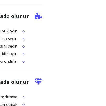
fadə olunur
Skan olunmuş və ya şəkil əsaslı PDF faylınızı yükləyin
OCR dili olaraq Lao seçin
Emal etmək istədiyiniz PDF səhifəsini seçin
Lao mətnini çıxarmaq üçün "Start OCR" düyməsini klikləyin
Çıxarılan Lao mətnini kopyalayın və ya endirin
fadə olunur
Lao dilli sənədləri redaktə və yenidən istifadə üçün rəqəmsallaşdırmaq
Seçim və kopyalama bloklanmış PDF-lərdəki mətni əlçatan etmək