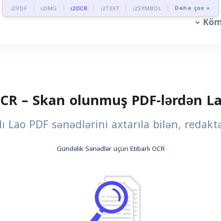
Daha çox »
i2PDF
i2IMG
i2OCR
i2TEXT
i2SYMBOL
Köm
CR – Skan olunmuş PDF-lərdən La
ı Lao PDF sənədlərini axtarıla bilən, redakt
Gündəlik Sənədlər üçün Etibarlı OCR