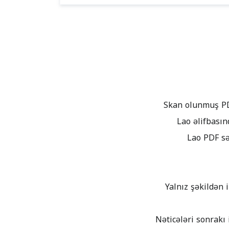
Lao PDF sə
Yalnız şəkildən 