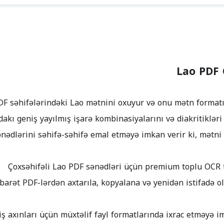
Lao PDF 
nədlərini səhifə-səhifə emal etməyə imkan verir ki, mətni 
ibarət PDF-lərdən axtarıla, kopyalana və yenidən istifadə o