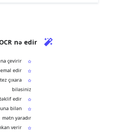
OCR nə edir
Skan olunmuş PDF səhifələrindəki Lao mətnini oxuyur və onu mətn formatına çevirir
Lao əlifbasındakı geniş yayılmış işarə kombinasiyalarını və diakritikləri emal edir
tez çıxara
biləsiniz
Çoxsəhifəli Lao PDF sənədləri üçün premium toplu OCR təklif edir
luna bilən
mətn yaradır
Nəticələri sonrakı iş axınları üçün müxtəlif fayl formatlarında ixrac etməyə imkan verir