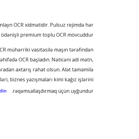
nlayn OCR xidmətidir. Pulsuz rejimdə hər
avə ödənişli premium toplu OCR mövcuddur.
OCR mühərriki vasitəsilə maşın tərəfindən
 səhifədə OCR başladın. Nəticəni adi mətn,
nradan axtarış rahat olsun. Alət tamamilə
i, biznes yazışmaları kimi kağız işlərini
din
rəqəmsallaşdırmaq üçün uyğundur.