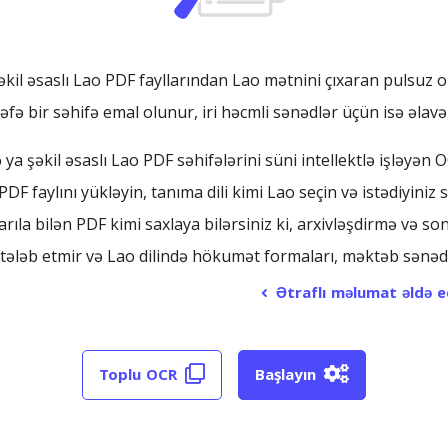
il əsaslı Lao PDF fayllarından Lao mətnini çıxaran pulsuz o
əfə bir səhifə emal olunur, iri həcmli sənədlər üçün isə əl
a şəkil əsaslı Lao PDF səhifələrini süni intellektlə işləyən 
PDF faylını yükləyin, tanıma dili kimi Lao seçin və istədiyiniz
ıla bilən PDF kimi saxlaya bilərsiniz ki, arxivləşdirmə və so
 tələb etmir və Lao dilində hökumət formaları, məktəb sənədlər
Ətraflı məlumat əldə e
Toplu OCR
Başlayın