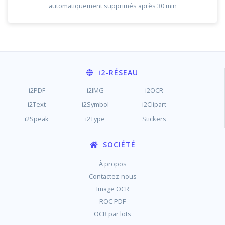
automatiquement supprimés après 30 min
i2
-RÉSEAU
i2PDF
i2IMG
i2OCR
i2Text
i2Symbol
i2Clipart
i2Speak
i2Type
Stickers
SOCIÉTÉ
À propos
Contactez-nous
Image OCR
ROC PDF
OCR par lots