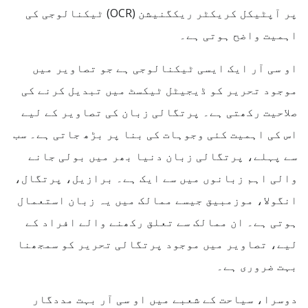
پر آپٹیکل کریکٹر ریکگنیشن (OCR) ٹیکنالوجی کی
اہمیت واضح ہوتی ہے۔
او سی آر ایک ایسی ٹیکنالوجی ہے جو تصاویر میں
موجود تحریر کو ڈیجیٹل ٹیکسٹ میں تبدیل کرنے کی
صلاحیت رکھتی ہے۔ پرتگالی زبان کی تصاویر کے لیے
اس کی اہمیت کئی وجوہات کی بنا پر بڑھ جاتی ہے۔ سب
سے پہلے، پرتگالی زبان دنیا بھر میں بولی جانے
والی اہم زبانوں میں سے ایک ہے۔ برازیل، پرتگال،
انگولا، موزمبیق جیسے ممالک میں یہ زبان استعمال
ہوتی ہے۔ ان ممالک سے تعلق رکھنے والے افراد کے
لیے، تصاویر میں موجود پرتگالی تحریر کو سمجھنا
بہت ضروری ہے۔
دوسرا، سیاحت کے شعبے میں او سی آر بہت مددگار