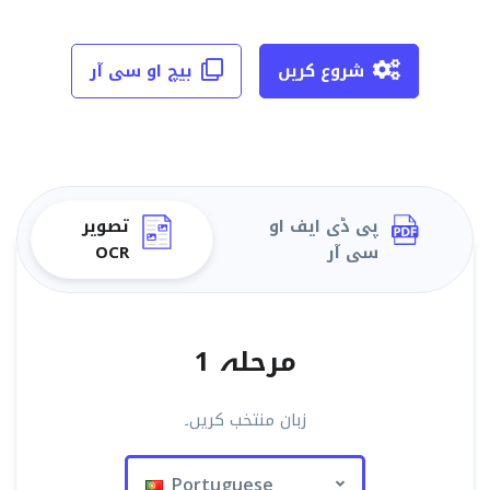
شروع کریں
بیچ او سی آر
پی ڈی ایف او
تصویر
سی آر
OCR
مرحلہ 1
زبان منتخب کریں۔
Portuguese