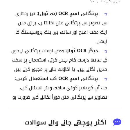
میں کیسا ہے؟
پرتگالی امیج OCR (یہ ٹول):
تیز رفتاری
سے تصویر سے پرتگالی متن نکالتا ہے، ہر رَن میں
ایک مفت امیج اور ساتھ ہی بلک پروسیسنگ کا
آپشن
دیگر OCR ٹولز:
بعض اوقات پرتگالی لہجوں
کے ساتھ درست کام نہیں کرتے، استعمال پر سخت
حدیں لگاتے ہیں، یا اکاؤنٹ بنانے پر مجبور کرتے ہیں
پرتگالی امیج OCR کب استعمال کریں:
جب آپ کو بغیر کوئی سافٹ ویئر انسٹال کیے،
تصاویر سے پرتگالی متن فوراً نکالنے کی ضرورت ہو
اکثر پوچھے جانے والے سوالات