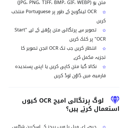
متن ہو (JPG، PNG، TIFF، BMP، GIF، WEBP)
OCR لینگویج کے طور پر Portuguese منتخب
کریں
تصویر سے پرتگالی متن پڑھنے کے لیے "Start
OCR" پر کلک کریں
انتظار کریں جب تک OCR انجن تصویر کا
تجزیہ مکمل کرے
نکالا گیا متن کاپی کریں یا اپنی پسندیدہ
فارمیٹ میں ڈاؤن لوڈ کریں
لوگ پرتگالی امیج OCR کیوں
استعمال کرتے ہیں؟
چیٹ، ای میل یا ویب پیجز کے اسکرین شاٹس