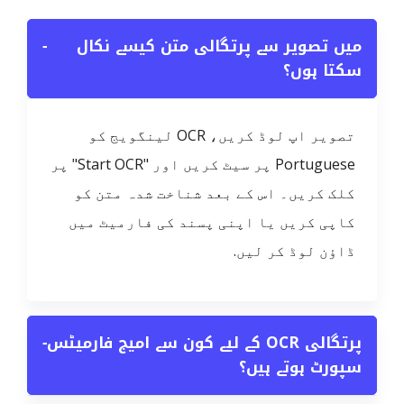
میں تصویر سے پرتگالی متن کیسے نکال
−
سکتا ہوں؟
تصویر اپ لوڈ کریں، OCR لینگویج کو
Portuguese پر سیٹ کریں اور "Start OCR" پر
کلک کریں۔ اس کے بعد شناخت شدہ متن کو
کاپی کریں یا اپنی پسند کی فارمیٹ میں
ڈاؤن لوڈ کر لیں.
پرتگالی OCR کے لیے کون سے امیج فارمیٹس
−
سپورٹ ہوتے ہیں؟