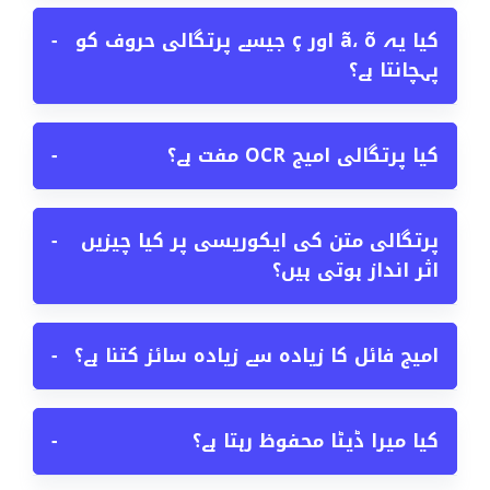
کیا یہ ã، õ اور ç جیسے پرتگالی حروف کو
−
پہچانتا ہے؟
کیا پرتگالی امیج OCR مفت ہے؟
−
پرتگالی متن کی ایکوریسی پر کیا چیزیں
−
اثر انداز ہوتی ہیں؟
امیج فائل کا زیادہ سے زیادہ سائز کتنا ہے؟
−
کیا میرا ڈیٹا محفوظ رہتا ہے؟
−