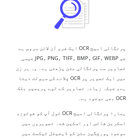
پرتگالی امیج OCR ایک فری آن لائن سروس ہے
جو ‎JPG، PNG، TIFF، BMP، GIF، WEBP‎ جیسی
تصاویر سے پرتگالی متن پڑھتی ہے۔ یہ ہر رَن
میں ایک تصویر پر OCR چلانے کی سہولت دیتا
ہے، جبکہ زیادہ تصاویر کے لیے پریمیم بلک
OCR بھی موجود ہے۔
ہمارا پرتگالی امیج OCR ٹول آپ کو فوٹوز،
اسکرین شاٹس اور اسکین شدہ تصویروں میں
موجود پورچگیز متن کو ڈیجیٹل ٹیکسٹ میں