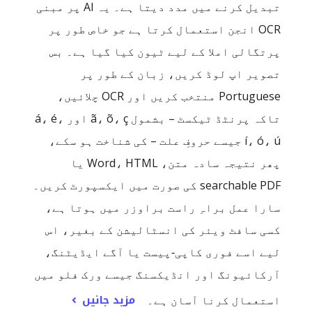
تبدیل کرنے میں مدد دیتا ہے۔ یہ AI پر مبنی
OCR انجن استعمال کرتا ہے جو خاص طور پر
پرتگالی املا کے لیے ٹیون کیا گیا ہے۔ بس
تصویر اپ لوڈ کریں، زبان کے طور پر
Portuguese منتخب کریں اور OCR چلائیں،
تاکہ پرنٹڈ ٹیکسٹ – بشمول ã، õ، ç اور á، é،
í، ó، ú جیسے حروفِ علت – کی شناخت ہو سکے،
پھر نتیجہ سادہ متن، Word، HTML یا
searchable PDF کی صورت میں ایکسپورٹ کریں۔
سارا عمل براہِ راست براوزر میں ہوتا ہے،
کسی سافٹ ویئر کی انسٹالیشن کے بغیر، اس
لیے اسے فوری کاپی‑پیست یا آگے ایڈیٹنگ،
آرکائیونگ اور انڈیکسنگ جیسے ورک فلو میں
مزید جانیں
استعمال کرنا آسان ہے۔