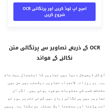
امیج اپ لوڈ کریں اور پرتگالی OCR
شروع کریں
OCR کے ذریعے تصاویر سے پرتگالی متن
نکالنے کے فوائد
آج کل ڈیجیٹل دنیا میں تصاویر کا استعمال بہت عام
ہے۔ ہم روزانہ لاتعداد تصاویر دیکھتے ہیں جن میں
مختلف قسم کی معلومات موجود ہوتی ہیں۔ اگر ان
تصاویر میں پرتگالی زبان میں کوئی تحریر ہو، تو
اسے پڑھنا اور سمجھنا ایک مسئلہ بن سکتا ہے۔ یہیں