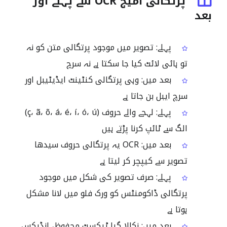
پرتگالی امیج OCR سے پہلے اور
بعد
پہلے: تصویر میں موجود پرتگالی متن کو نہ
تو ہائی لائٹ کیا جا سکتا ہے نہ سرچ
بعد میں: وہی پرتگالی کنٹینٹ ایڈیٹیبل اور
سرچ ایبل بن جاتا ہے
پہلے: لہجے والے حروف (ç، ã، õ، á، é، í، ó، ú)
الگ سے ٹائپ کرنا پڑتے ہیں
بعد میں: OCR یہ پرتگالی حروف سیدھا
تصویر سے کیپچر کر لیتا ہے
پہلے: صرف تصویر کی شکل میں موجود
پرتگالی ڈاکومنٹس کو ورک فلو میں لانا مشکل
ہوتا ہے
بعد میں: نکالا گیا ٹیکسٹ محفوظ، انڈیکس