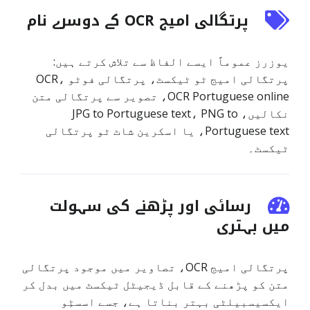
پرتگالی امیج OCR کے دوسرے نام
یوزرز عموماً ایسے الفاظ سے تلاش کرتے ہیں:
پرتگالی امیج ٹو ٹیکسٹ، پرتگالی فوٹو OCR،
OCR Portuguese online، تصویر سے پرتگالی متن
نکالیں، JPG to Portuguese text، PNG to
Portuguese text، یا اسکرین شاٹ ٹو پرتگالی
ٹیکسٹ۔
رسائی اور پڑھنے کی سہولت
میں بہتری
پرتگالی امیج OCR، تصاویر میں موجود پرتگالی
متن کو پڑھنے کے قابل ڈیجیٹل ٹیکسٹ میں بدل کر
ایکسیسبیلٹی بہتر بناتا ہے، جسے اسسٹِو