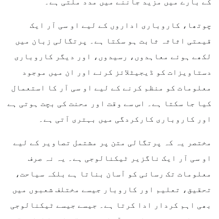
کے بارے میں مزید جاننے میں مدد ملتی ہے۔
چوتھا، کاروباری اداروں کے لیے او سی آر ایک
قیمتی اثاثہ ثابت ہو سکتا ہے۔ پرتگالی زبان میں
لکھے ہوئے معاہدوں، رسیدوں، اور دیگر کاروباری
دستاویزات کو ڈیجیٹلائز کرنے اور ان میں موجود
معلومات کو منظم کرنے کے لیے او سی آر کا استعمال
کیا جا سکتا ہے۔ اس سے وقت اور محنت کی بچت ہوتی ہے
اور کاروباری کارکردگی میں بہتری آتی ہے۔
مختصر یہ کہ پرتگالی متن پر مشتمل تصاویر کے لیے
او سی آر ایک ناگزیر ٹیکنالوجی ہے۔ یہ نہ صرف
معلومات تک رسائی کو آسان بناتا ہے بلکہ سیاحت،
تحقیق، تعلیم اور کاروبار جیسے مختلف شعبوں میں
بھی اہم کردار ادا کرتا ہے۔ جیسے جیسے ٹیکنالوجی