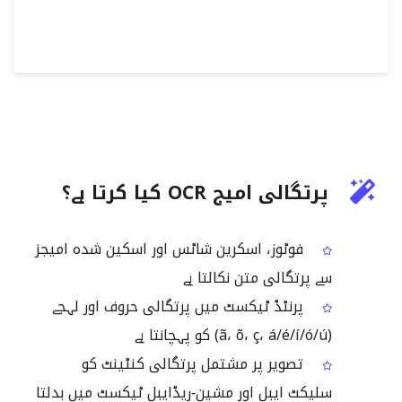
پرتگالی امیج OCR کیا کرتا ہے؟
فوٹوز، اسکرین شاٹس اور اسکین شدہ امیجز
سے پرتگالی متن نکالتا ہے
پرنٹڈ ٹیکسٹ میں پرتگالی حروف اور لہجے
(ã، õ، ç، á/é/í/ó/ú) کو پہچانتا ہے
تصویر پر مشتمل پرتگالی کنٹینٹ کو
سلیکٹ ایبل اور مشین‑ریڈایبل ٹیکسٹ میں بدلتا