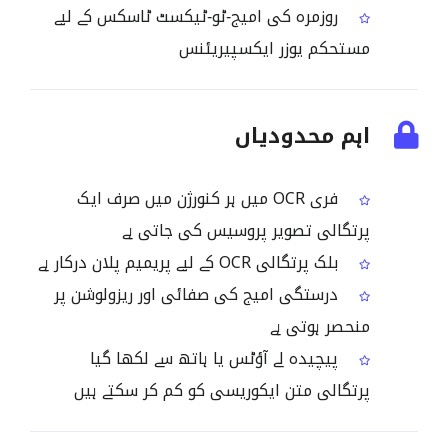
روزمرہ کی امیج‑ٹو‑ٹیکسٹ ٹاسکس کے لیے
مستحکم یوزر ایکسپیریئنس
اہم محدودیاں
فری OCR میں ہر کنورژن میں صرف ایک
پرتگالی تصویر پروسیس کی جاتی ہے
بلک پرتگالی OCR کے لیے پریمیم پلان درکار ہے
درستگی امیج کی صفائی اور ریزولوشن پر
منحصر ہوتی ہے
پیچیدہ لے آؤٹس یا ہاتھ سے لکھا گیا
پرتگالی متن ایکوریسی کو کم کر سکتے ہیں