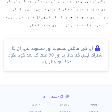
ترقی کر رہی ہے، او سی آر کی درستگی اور کارکردگی
میں مزید بہتری آنے کی امید ہے۔ اس سے پرتگالی
زبان میں موجود معلومات کو ڈیجیٹل دنیا میں مزید
آسانی سے استعمال کرنے میں مدد ملے گی۔
آپ کی فائلیں محفوظ اور محفوظ ہیں۔ ان کا
اشتراک نہیں کیا جاتا ہے اور 30 ​​منٹ کے بعد خود بخود
حذف ہو جاتے ہیں۔
i2
-نیٹ ورک
i2OCR
i2IMG
i2PDF