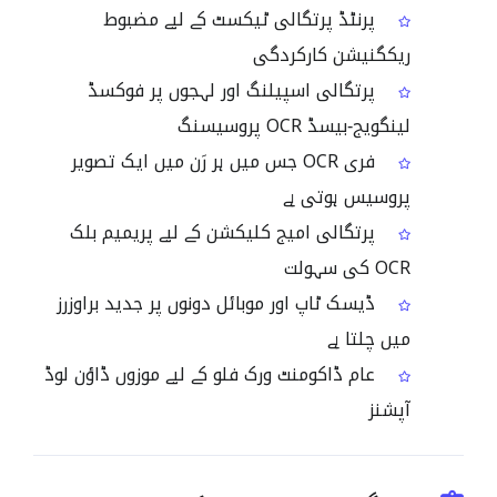
پرنٹڈ پرتگالی ٹیکسٹ کے لیے مضبوط
ریکگنیشن کارکردگی
پرتگالی اسپیلنگ اور لہجوں پر فوکسڈ
لینگویج‑بیسڈ OCR پروسیسنگ
فری OCR جس میں ہر رَن میں ایک تصویر
پروسیس ہوتی ہے
پرتگالی امیج کلیکشن کے لیے پریمیم بلک
OCR کی سہولت
ڈیسک ٹاپ اور موبائل دونوں پر جدید براوزرز
میں چلتا ہے
عام ڈاکومنٹ ورک فلو کے لیے موزوں ڈاؤن لوڈ
آپشنز