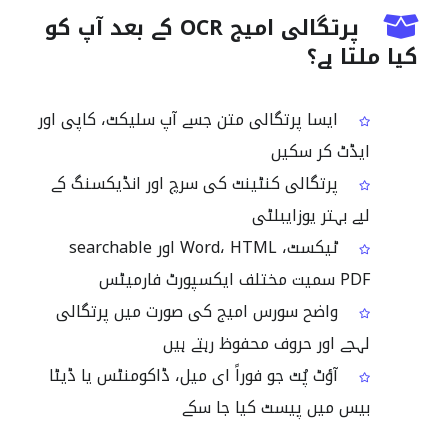
پرتگالی امیج OCR کے بعد آپ کو
کیا ملتا ہے؟
ایسا پرتگالی متن جسے آپ سلیکٹ، کاپی اور
ایڈٹ کر سکیں
پرتگالی کنٹینٹ کی سرچ اور انڈیکسنگ کے
لیے بہتر یوزایبلٹی
ٹیکسٹ، Word، HTML اور searchable
PDF سمیت مختلف ایکسپورٹ فارمیٹس
واضح سورس امیج کی صورت میں پرتگالی
لہجے اور حروف محفوظ رہتے ہیں
آؤٹ پُٹ جو فوراً ای میل، ڈاکومنٹس یا ڈیٹا
بیس میں پیسٹ کیا جا سکے