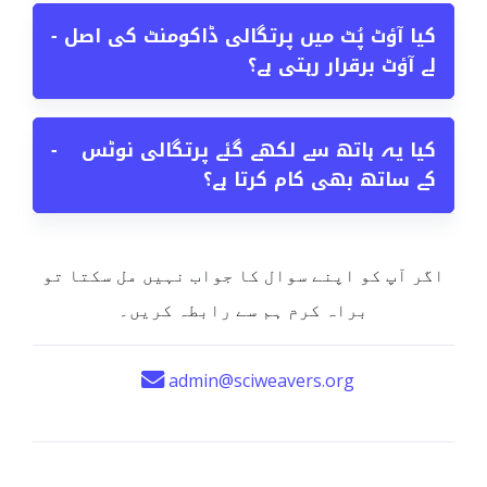
کیا آؤٹ پُٹ میں پرتگالی ڈاکومنٹ کی اصل
−
لے آؤٹ برقرار رہتی ہے؟
کیا یہ ہاتھ سے لکھے گئے پرتگالی نوٹس
−
کے ساتھ بھی کام کرتا ہے؟
اگر آپ کو اپنے سوال کا جواب نہیں مل سکتا تو
براہ کرم ہم سے رابطہ کریں۔
admin@sciweavers.org