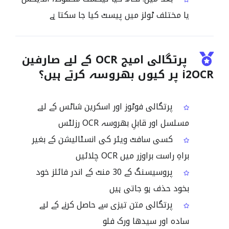
یا مختلف ٹولز میں پیسٹ کیا جا سکتا ہے
پرتگالی امیج OCR کے لیے صارفین
i2OCR پر کیوں بھروسہ کرتے ہیں؟
پرتگالی فوٹوز اور اسکرین شاٹس کے لیے
مسلسل اور قابلِ بھروسہ OCR رزلٹس
کسی سافٹ ویئر کی انسٹالیشن کے بغیر
براہِ راست براوزر میں OCR چلائیں
پروسیسنگ کے 30 منٹ کے اندر فائلز خود
بخود حذف ہو جاتی ہیں
پرتگالی متن تیزی سے حاصل کرنے کے لیے
سادہ اور سیدھا ورک فلو