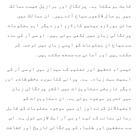
ثابت ہو سکتا ہے۔ پرتگال اور برازیل جیسے ممالک
میں ہر سال لاکھوں سیاح آتے ہیں۔ ان ممالک میں
سائن بورڈز، مینیو کارڈز، اور دیگر اہم معلومات
پرتگالی زبان میں لکھی ہوتی ہیں۔ او سی آر کی مدد
سے سیاح ان معلومات کو اپنی زبان میں ترجمہ کر
سکتے ہیں اور آسانی سے سمجھ سکتے ہیں۔
تیسرا، تحقیق اور تعلیم کے میدان میں او سی آر کی
اہمیت بہت زیادہ ہے۔ پرانی کتابوں، مخطوطات، اور
دیگر تاریخی دستاویزات میں اکثر پرتگالی زبان
میں تحریر موجود ہوتی ہے۔ ان دستاویزات کو
ڈیجیٹلائز کرنے اور ان میں موجود معلومات کو قابل
رسائی بنانے کے لیے او سی آر ایک لازمی ٹول ہے۔ اس
سے محققین اور طلباء کو پرتگالی تاریخ اور ثقافت