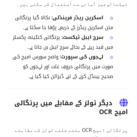
ٹیکنالوجیز آسانی سے استعمال کر سکتی ہیں۔
اسکرین ریڈر فرینڈلی:
نکالا گیا پرتگالی
متن اسکرین ریڈرز کے ذریعے پڑھا جا سکتا ہے۔
سرچ ایبل ٹیکسٹ:
پرتگالی کنٹینٹ پکسلز
میں قید رہنے کے بجائے سرچ ایبل بن جاتا ہے۔
لہجوں کی سپورٹ:
واضح سورس امیج کی
صورت میں پرتگالی حروفِ علت اور لہجوں کو
صحیح ہینڈل کرنے کے لیے ڈیزائن کیا گیا ہے۔
دیگر ٹولز کے مقابلے میں پرتگالی
امیج OCR
پرتگالی امیج OCR ملتے جلتے ٹولز کے مقابلے