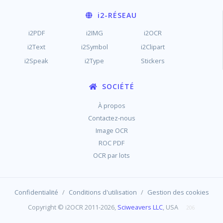
i2
-RÉSEAU
i2PDF
i2IMG
i2OCR
i2Text
i2Symbol
i2Clipart
i2Speak
i2Type
Stickers
SOCIÉTÉ
À propos
Contactez-nous
Image OCR
ROC PDF
OCR par lots
/
/
Confidentialité
Conditions d'utilisation
Gestion des cookies
Copyright © i2OCR 2011-2026,
Sciweavers LLC
, USA
206