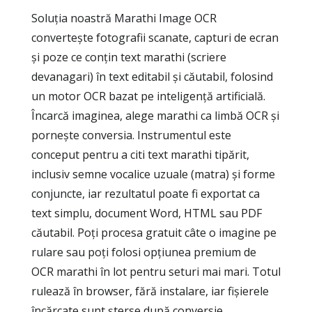
Soluția noastră Marathi Image OCR
convertește fotografii scanate, capturi de ecran
și poze ce conțin text marathi (scriere
devanagari) în text editabil și căutabil, folosind
un motor OCR bazat pe inteligență artificială.
Încarcă imaginea, alege marathi ca limbă OCR și
pornește conversia. Instrumentul este
conceput pentru a citi text marathi tipărit,
inclusiv semne vocalice uzuale (matra) și forme
conjuncte, iar rezultatul poate fi exportat ca
text simplu, document Word, HTML sau PDF
căutabil. Poți procesa gratuit câte o imagine pe
rulare sau poți folosi opțiunea premium de
OCR marathi în lot pentru seturi mai mari. Totul
rulează în browser, fără instalare, iar fișierele
încărcate sunt șterse după conversie.