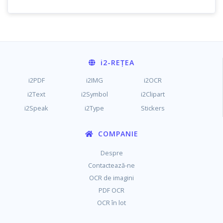
i2
-REȚEA
i2PDF
i2IMG
i2OCR
i2Text
i2Symbol
i2Clipart
i2Speak
i2Type
Stickers
COMPANIE
Despre
Contactează-ne
OCR de imagini
PDF OCR
OCR în lot