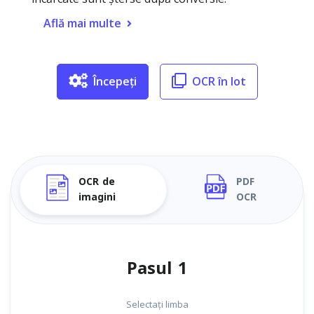
Află mai multe
Începeți
OCR în lot
OCR de
PDF
imagini
OCR
Pasul 1
Selectați limba