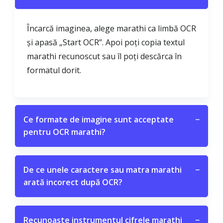
Încarcă imaginea, alege marathi ca limbă OCR
și apasă „Start OCR”. Apoi poți copia textul
marathi recunoscut sau îl poți descărca în
formatul dorit.
Ce formate de imagine sunt acceptate
−
pentru OCR marathi?
De ce unele caractere sau matra marathi
−
arată incorect după OCR?
Recunoaște instrumentul cifrele marathi
−