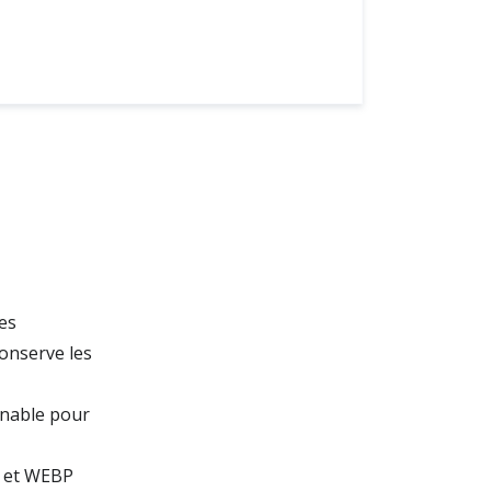
es
conserve les
nnable pour
F et WEBP