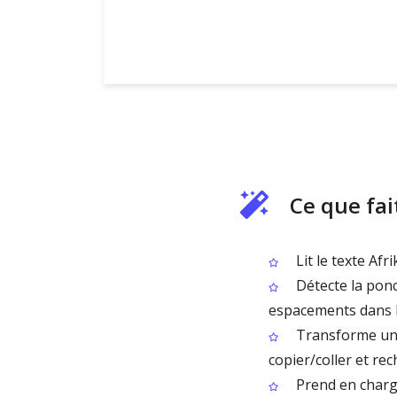
Ce que fai
Lit le texte Af
Détecte la ponc
espacements dans le
Transforme un 
copier/coller et re
Prend en charge