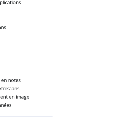
plications
ans
s en notes
Afrikaans
ment en image
années