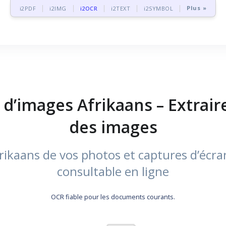
Plus »
i2PDF
i2IMG
i2OCR
i2TEXT
i2SYMBOL
 d’images Afrikaans – Extrair
des images
rikaans de vos photos et captures d’écra
consultable en ligne
OCR fiable pour les documents courants.