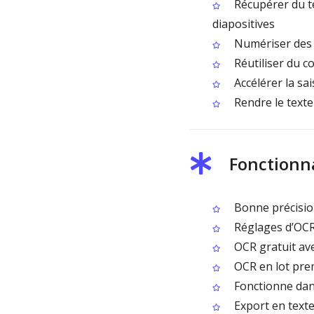
Récupérer du te
diapositives
Numériser des f
Réutiliser du co
Accélérer la sa
Rendre le texte
Fonctionna
Bonne précision
Réglages d’OCR 
OCR gratuit ave
OCR en lot prem
Fonctionne dan
Export en text