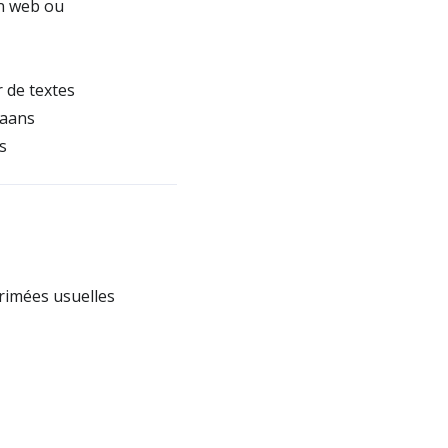
an web ou
r de textes
kaans
s
rimées usuelles