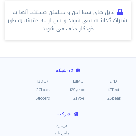
فایل های شما امن و مطمئن هستند. آنها به
اشتراک گذاشته نمی شوند و پس از 30 دقیقه به طور
خودکار حذف می شوند
i2
-شبکه
i2OCR
i2IMG
i2PDF
i2Clipart
i2Symbol
i2Text
Stickers
i2Type
i2Speak
شرکت
در باره
تماس با ما