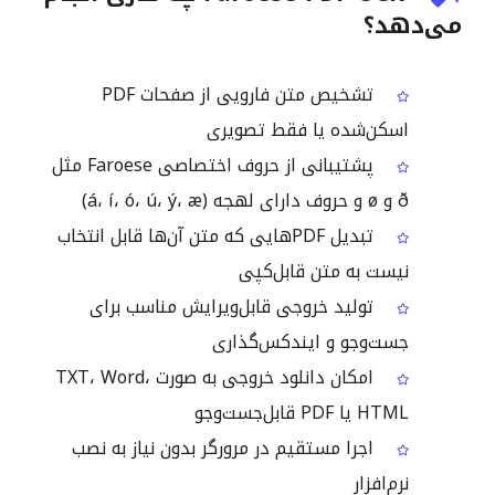
می‌دهد؟
تشخیص متن فارویی از صفحات PDF
اسکن‌شده یا فقط تصویری
پشتیبانی از حروف اختصاصی Faroese مثل
ð و ø و حروف دارای لهجه (á، í، ó، ú، ý، æ)
تبدیل PDFهایی که متن آن‌ها قابل انتخاب
نیست به متن قابل‌کپی
تولید خروجی قابل‌ویرایش مناسب برای
جست‌وجو و ایندکس‌گذاری
امکان دانلود خروجی به صورت TXT، Word،
HTML یا PDF قابل‌جست‌وجو
اجرا مستقیم در مرورگر بدون نیاز به نصب
نرم‌افزار