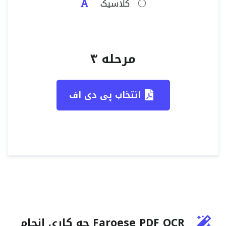
کلاسیک
مرحله ۳
انتخاب پی دی اف
Faroese PDF OCR چه کاری انجام