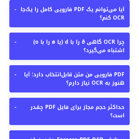
آیا می‌توانم یک PDF فارویی کامل را یک‌جا
−
OCR کنم؟
چرا OCR گاهی ð را با d (یا ø را با o)
−
اشتباه می‌گیرد؟
PDF فارویی من متن قابل‌انتخاب دارد؛ آیا
−
هنوز به OCR نیاز دارم؟
حداکثر حجم مجاز برای فایل PDF چقدر
−
است؟