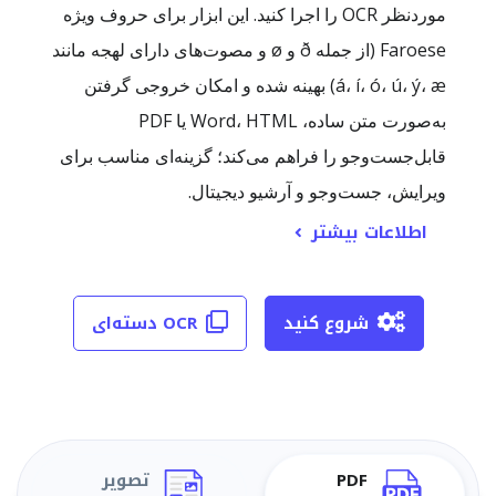
موردنظر OCR را اجرا کنید. این ابزار برای حروف ویژه
Faroese (از جمله ð و ø و مصوت‌های دارای لهجه مانند
á، í، ó، ú، ý، æ) بهینه شده و امکان خروجی گرفتن
به‌صورت متن ساده، Word، HTML یا PDF
قابل‌جست‌وجو را فراهم می‌کند؛ گزینه‌ای مناسب برای
ویرایش، جست‌وجو و آرشیو دیجیتال.
اطلاعات بیشتر
شروع کنید
OCR دسته‌ای
PDF
تصویر