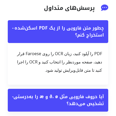
پرسش‌های متداول
چطور متن فارویی را از یک PDF اسکن‌شده
−
استخراج کنم؟
PDF را آپلود کنید، زبان OCR را روی Faroese قرار
دهید، صفحه موردنظر را انتخاب کنید و OCR را اجرا
کنید تا متن قابل‌ویرایش تولید شود.
آیا حروف فارویی مثل ð، ø و æ را به‌درستی
−
تشخیص می‌دهد؟