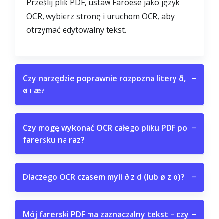
Prześlij plik PDF, ustaw Faroese jako język
OCR, wybierz stronę i uruchom OCR, aby
otrzymać edytowalny tekst.
Czy narzędzie poprawnie rozpozna litery ð,
−
ø i æ?
Czy mogę wykonać OCR całego pliku PDF po
−
farersku na raz?
Dlaczego OCR czasem myli ð z d (lub ø z o)?
−
Mój farerski PDF ma zaznaczalny tekst – czy
−