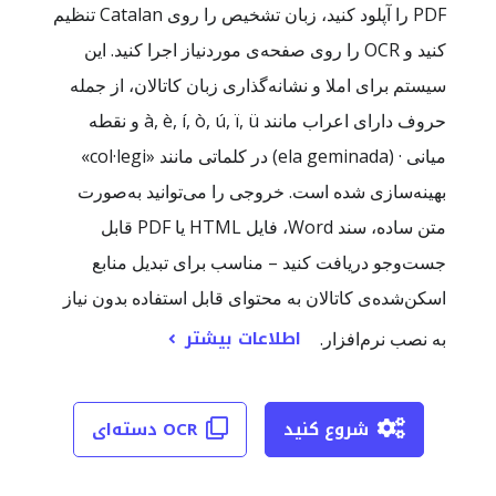
PDF را آپلود کنید، زبان تشخیص را روی Catalan تنظیم
کنید و OCR را روی صفحه‌ی موردنیاز اجرا کنید. این
سیستم برای املا و نشانه‌گذاری زبان کاتالان، از جمله
حروف دارای اعراب مانند à, è, í, ò, ú, ï, ü و نقطه
میانی · (ela geminada) در کلماتی مانند «col·legi»
بهینه‌سازی شده است. خروجی را می‌توانید به‌صورت
متن ساده، سند Word، فایل HTML یا PDF قابل
جست‌وجو دریافت کنید – مناسب برای تبدیل منابع
اسکن‌شده‌ی کاتالان به محتوای قابل استفاده بدون نیاز
اطلاعات بیشتر
به نصب نرم‌افزار.
شروع کنید
OCR دسته‌ای