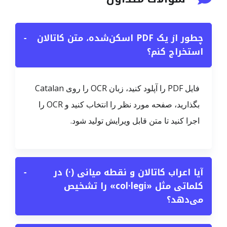
چطور از یک PDF اسکن‌شده، متن کاتالان
−
استخراج کنم؟
فایل PDF را آپلود کنید، زبان OCR را روی Catalan
بگذارید، صفحه مورد نظر را انتخاب کنید و OCR را
اجرا کنید تا متن قابل ویرایش تولید شود.
آیا اعراب کاتالان و نقطه میانی (·) در
−
کلماتی مثل «col·legi» را تشخیص
می‌دهد؟