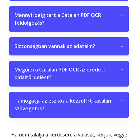
Mennyi ideig tart a Catalan PDF OCR
−
feldolgozás?
Biztonságban vannak az adataim?
−
Megőrzi a Catalan PDF OCR az eredeti
−
oldaltördelést?
Támogatja az eszköz a kézzel írt katalán
−
szöveget is?
Ha nem találja a kérdésére a választ, kérjük, vegye