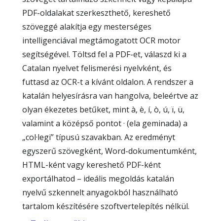
PDF-oldalakat szerkeszthető, kereshető
szöveggé alakítja egy mesterséges
intelligenciával megtámogatott OCR motor
segítségével. Töltsd fel a PDF-et, válaszd ki a
Catalan nyelvet felismerési nyelvként, és
futtasd az OCR-t a kívánt oldalon. A rendszer a
katalán helyesírásra van hangolva, beleértve az
olyan ékezetes betűket, mint à, è, í, ò, ú, ï, ü,
valamint a középső pontot · (ela geminada) a
„col·legi” típusú szavakban. Az eredményt
egyszerű szövegként, Word-dokumentumként,
HTML-ként vagy kereshető PDF-ként
exportálhatod – ideális megoldás katalán
nyelvű szkennelt anyagokból használható
tartalom készítésére szoftvertelepítés nélkül.