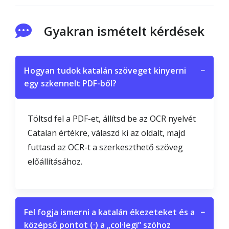
Gyakran ismételt kérdések
Hogyan tudok katalán szöveget kinyerni
−
egy szkennelt PDF-ből?
Töltsd fel a PDF-et, állítsd be az OCR nyelvét
Catalan értékre, válaszd ki az oldalt, majd
futtasd az OCR-t a szerkeszthető szöveg
előállításához.
Fel fogja ismerni a katalán ékezeteket és a
−
középső pontot (·) a „col·legi” szóhoz