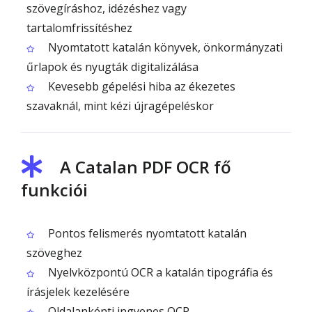
szövegíráshoz, idézéshez vagy
tartalomfrissítéshez
Nyomtatott katalán könyvek, önkormányzati
űrlapok és nyugták digitalizálása
Kevesebb gépelési hiba az ékezetes
szavaknál, mint kézi újragépeléskor
A Catalan PDF OCR fő
funkciói
Pontos felismerés nyomtatott katalán
szöveghez
Nyelvközpontú OCR a katalán tipográfia és
írásjelek kezelésére
Oldalankénti ingyenes OCR