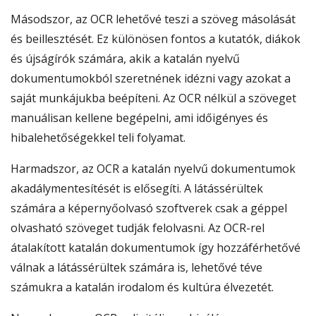
Másodszor, az OCR lehetővé teszi a szöveg másolását
és beillesztését. Ez különösen fontos a kutatók, diákok
és újságírók számára, akik a katalán nyelvű
dokumentumokból szeretnének idézni vagy azokat a
saját munkájukba beépíteni. Az OCR nélkül a szöveget
manuálisan kellene begépelni, ami időigényes és
hibalehetőségekkel teli folyamat.
Harmadszor, az OCR a katalán nyelvű dokumentumok
akadálymentesítését is elősegíti. A látássérültek
számára a képernyőolvasó szoftverek csak a géppel
olvasható szöveget tudják felolvasni. Az OCR-rel
átalakított katalán dokumentumok így hozzáférhetővé
válnak a látássérültek számára is, lehetővé téve
számukra a katalán irodalom és kultúra élvezetét.