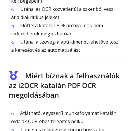
kell begépelni
Utána: az OCR közvetlenül a szkenből veszi
át a diakritikus jeleket
Előtte: a katalán PDF archívumok nem
indexelhetők megbízhatóan
Utána: a szöveg-alapú kimenet lehetővé teszi
a keresést és az automatizálást
Miért bíznak a felhasználók
az i2OCR katalán PDF OCR
megoldásában
Átlátható, egyszerű munkafolyamat katalán
oldalak OCR-éhez telepítés nélkül
Tömeges feldolgozási opció hosszabb