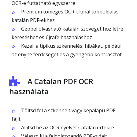
OCR-e futtatható egyszerre
Prémium tömeges OCR-t kínál többoldalas
katalán PDF-ekhez
Géppel olvasható katalán szöveget hoz létre
kereséshez és újrafelhasználáshoz
Kezeli a tipikus szkennelési hibákat, például
az enyhe ferdeséget és a gyengébb kontrasztot
A Catalan PDF OCR
használata
Töltsd fel a szkennelt vagy képalapú PDF-
fájlt
Állítsd be az OCR nyelvét Catalan értékre
Válaszd ki a feldolgozandó PDF-oldalt