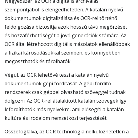
Negyedszer, az OCR a digitális archiválás
szempontjából is elengedhetetlen. A katalán nyelvű
dokumentumok digitalizálása és OCR-rel történő
feldolgozása biztosítja azok hosszú távú megőrzését
és hozzáférhetőségét a jövő generációk számára. Az
OCR által létrehozott digitális másolatok ellenállóbbak
a fizikai károsodásokkal szemben, és könnyebben
megoszthatók és tárolhatók.
Végül, az OCR lehetővé teszi a katalán nyelvű
dokumentumok gépi fordítását. A gépi fordító
rendszerek csak géppel olvasható szöveggel tudnak
dolgozni. Az OCR-rel átalakított katalán szövegek így
lefordíthatók más nyelvekre, ami elősegíti a katalán
kultúra és irodalom nemzetközi terjesztését.
Összefoglalva, az OCR technológia nélkülözhetetlen a