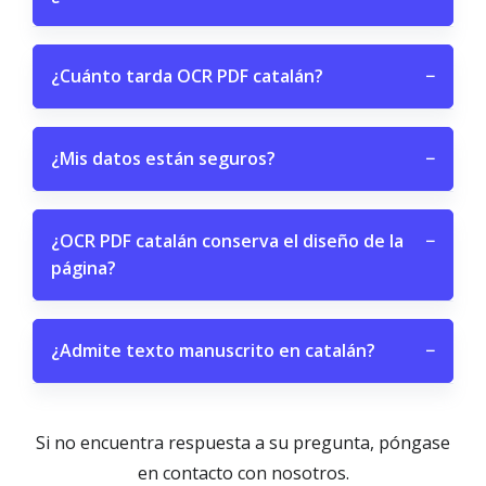
¿Cuánto tarda OCR PDF catalán?
−
¿Mis datos están seguros?
−
¿OCR PDF catalán conserva el diseño de la
−
página?
¿Admite texto manuscrito en catalán?
−
Si no encuentra respuesta a su pregunta, póngase
en contacto con nosotros.