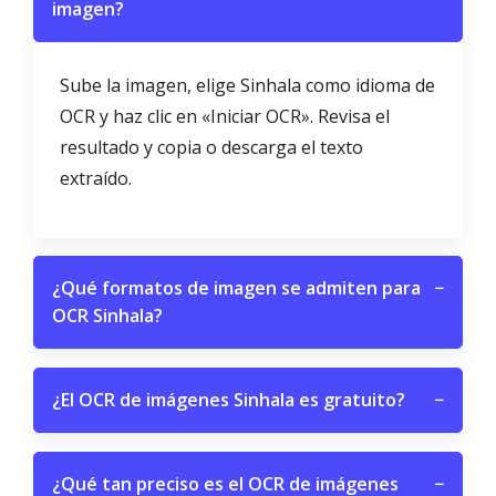
imagen?
Sube la imagen, elige Sinhala como idioma de
OCR y haz clic en «Iniciar OCR». Revisa el
resultado y copia o descarga el texto
extraído.
¿Qué formatos de imagen se admiten para
−
OCR Sinhala?
¿El OCR de imágenes Sinhala es gratuito?
−
¿Qué tan preciso es el OCR de imágenes
−