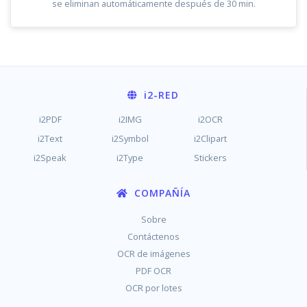
se eliminan automáticamente después de 30 min.
i2
-RED
i2PDF
i2IMG
i2OCR
i2Text
i2Symbol
i2Clipart
i2Speak
i2Type
Stickers
COMPAÑÍA
Sobre
Contáctenos
OCR de imágenes
PDF OCR
OCR por lotes