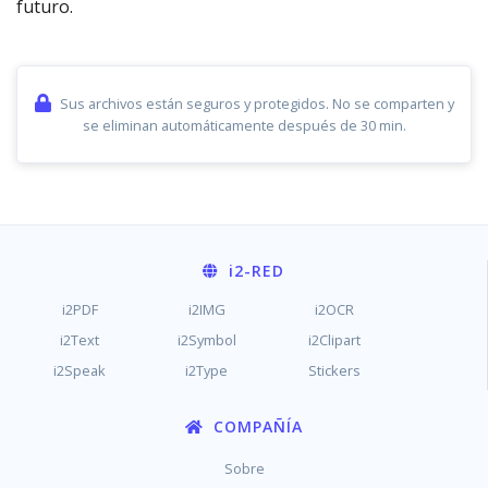
futuro.
Sus archivos están seguros y protegidos. No se comparten y
se eliminan automáticamente después de 30 min.
i2
-RED
i2PDF
i2IMG
i2OCR
i2Text
i2Symbol
i2Clipart
i2Speak
i2Type
Stickers
COMPAÑÍA
Sobre