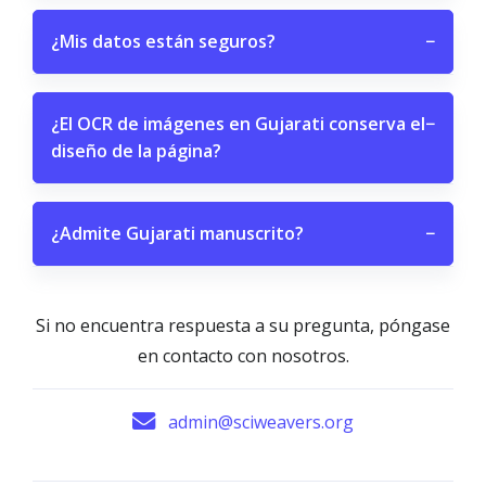
¿Mis datos están seguros?
−
¿El OCR de imágenes en Gujarati conserva el
−
diseño de la página?
¿Admite Gujarati manuscrito?
−
Si no encuentra respuesta a su pregunta, póngase
en contacto con nosotros.
admin@sciweavers.org