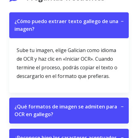
¿Cómo puedo extraer texto gallego de una
−
imagen?
Sube tu imagen, elige Galician como idioma
de OCR y haz clic en «Iniciar OCR». Cuando
termine el proceso, podrás copiar el texto o
descargarlo en el formato que prefieras.
¿Qué formatos de imagen se admiten para
−
OCR en gallego?
¿Reconoce bien los caracteres acentuados
−