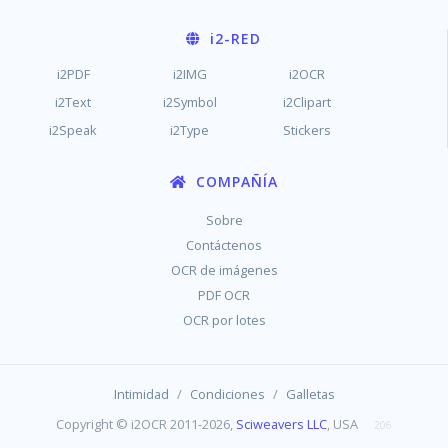
i2
-RED
i2PDF
i2IMG
i2OCR
i2Text
i2Symbol
i2Clipart
i2Speak
i2Type
Stickers
COMPAÑÍA
Sobre
Contáctenos
OCR de imágenes
PDF OCR
OCR por lotes
/
/
Intimidad
Condiciones
Galletas
Copyright © i2OCR 2011-2026,
Sciweavers LLC
, USA
206