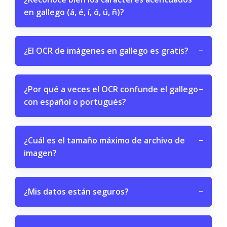
en gallego (á, é, í, ó, ú, ñ)?
¿El OCR de imágenes en gallego es gratis?
−
¿Por qué a veces el OCR confunde el gallego
−
con español o portugués?
¿Cuál es el tamaño máximo de archivo de
−
imagen?
¿Mis datos están seguros?
−