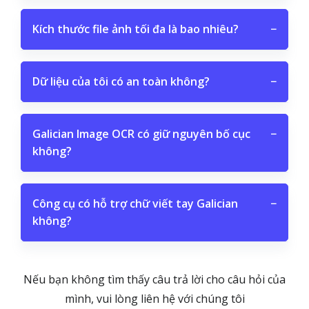
Kích thước file ảnh tối đa là bao nhiêu?
−
Dữ liệu của tôi có an toàn không?
−
Galician Image OCR có giữ nguyên bố cục
−
không?
Công cụ có hỗ trợ chữ viết tay Galician
−
không?
Nếu bạn không tìm thấy câu trả lời cho câu hỏi của
mình, vui lòng liên hệ với chúng tôi