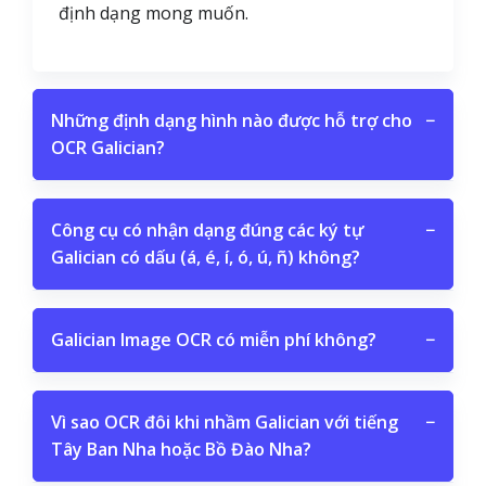
định dạng mong muốn.
Những định dạng hình nào được hỗ trợ cho
−
OCR Galician?
Công cụ có nhận dạng đúng các ký tự
−
Galician có dấu (á, é, í, ó, ú, ñ) không?
Galician Image OCR có miễn phí không?
−
Vì sao OCR đôi khi nhầm Galician với tiếng
−
Tây Ban Nha hoặc Bồ Đào Nha?