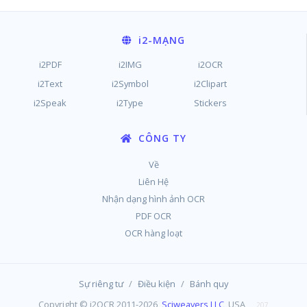
i2
-MẠNG
i2PDF
i2IMG
i2OCR
i2Text
i2Symbol
i2Clipart
i2Speak
i2Type
Stickers
CÔNG TY
Về
Liên Hệ
Nhận dạng hình ảnh OCR
PDF OCR
OCR hàng loạt
/
/
Sự riêng tư
Điều kiện
Bánh quy
Copyright © i2OCR 2011-2026,
Sciweavers LLC
, USA
207