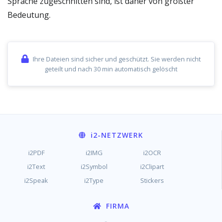
Sprache zugeschnitten sind, ist daher von größter
Bedeutung.
Ihre Dateien sind sicher und geschützt. Sie werden nicht
geteilt und nach 30 min automatisch gelöscht
i2
-NETZWERK
i2PDF
i2IMG
i2OCR
i2Text
i2Symbol
i2Clipart
i2Speak
i2Type
Stickers
FIRMA