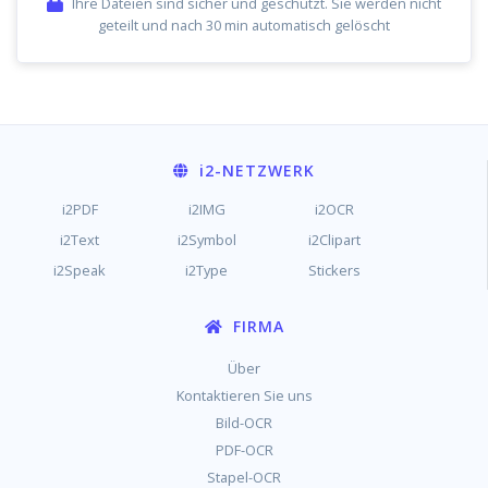
Ihre Dateien sind sicher und geschützt. Sie werden nicht
geteilt und nach 30 min automatisch gelöscht
i2
-NETZWERK
i2PDF
i2IMG
i2OCR
i2Text
i2Symbol
i2Clipart
i2Speak
i2Type
Stickers
FIRMA
Über
Kontaktieren Sie uns
Bild-OCR
PDF-OCR
Stapel-OCR