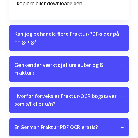
kopiere eller downloade den.
Kan jeg behandle flere Fraktur‑PDF‑sider på
−
én gang?
Genkender værktøjet umlauter og ß i
−
Fraktur?
Hvorfor forveksler Fraktur‑OCR bogstaver
−
som s/ſ eller u/n?
Er German Fraktur PDF OCR gratis?
−