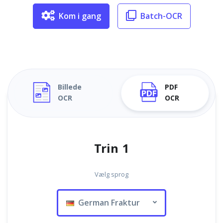
Kom i gang
Batch-OCR
Billede
PDF
OCR
OCR
Trin 1
Vælg sprog
German Fraktur