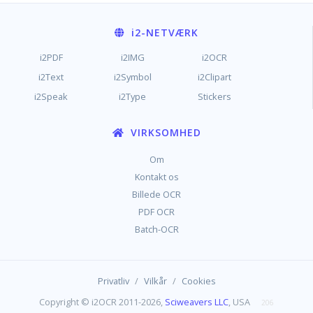
i2
-NETVÆRK
i2PDF
i2IMG
i2OCR
i2Text
i2Symbol
i2Clipart
i2Speak
i2Type
Stickers
VIRKSOMHED
Om
Kontakt os
Billede OCR
PDF OCR
Batch-OCR
/
/
Privatliv
Vilkår
Cookies
Copyright © i2OCR 2011-2026,
Sciweavers LLC
, USA
206