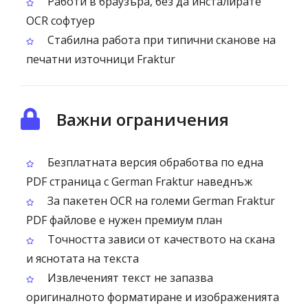
Работи в браузъра, без да инсталирате
OCR софтуер
Стабилна работа при типични сканове на
печатни източници Fraktur
Важни ограничения
Безплатната версия обработва по една
PDF страница с German Fraktur наведнъж
За пакетен OCR на големи German Fraktur
PDF файлове е нужен премиум план
Точността зависи от качеството на скана
и яснотата на текста
Извлеченият текст не запазва
оригиналното форматиране и изображенията