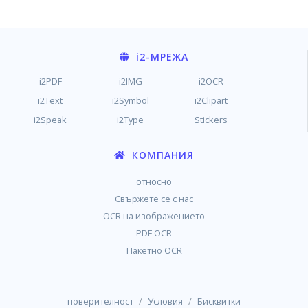
i2
-МРЕЖА
i2PDF
i2IMG
i2OCR
i2Text
i2Symbol
i2Clipart
i2Speak
i2Type
Stickers
КОМПАНИЯ
относно
Свържете се с нас
OCR на изображението
PDF OCR
Пакетно OCR
/
/
поверителност
Условия
Бисквитки