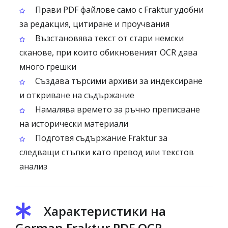
Прави PDF файлове само с Fraktur удобни
за редакция, цитиране и проучвания
Възстановява текст от стари немски
сканове, при които обикновеният OCR дава
много грешки
Създава търсими архиви за индексиране
и откриване на съдържание
Намалява времето за ръчно преписване
на исторически материали
Подготвя съдържание Fraktur за
следващи стъпки като превод или текстов
анализ
Характеристики на
German Fraktur PDF OCR