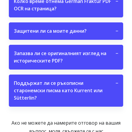
Колко време отнема German Fraktur PDF
−
OCR на страница?
Защитени ли са моите данни?
−
Запазва ли се оригиналният изглед на
−
историческите PDF?
Поддържат ли се ръкописни
−
старонемски писма като Kurrent или
Sütterlin?
Ако не можете да намерите отговор на вашия
въпрос, моля, свържете се с нас