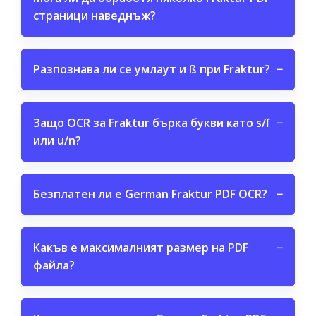
страници наведнъж?
Разпознава ли се умлаут и ß при Fraktur?
−
Защо OCR за Fraktur бърка букви като s/ſ
−
или u/n?
Безплатен ли е German Fraktur PDF OCR?
−
Какъв е максималният размер на PDF
−
файла?