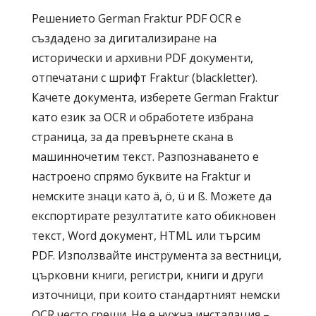
Решението German Fraktur PDF OCR е
създадено за дигитализиране на
исторически и архивни PDF документи,
отпечатани с шрифт Fraktur (blackletter).
Качете документа, изберете German Fraktur
като език за OCR и обработете избрана
страница, за да превърнете скана в
машинночетим текст. Разпознаването е
настроено спрямо буквите на Fraktur и
немските знаци като ä, ö, ü и ß. Можете да
експортирате резултатите като обикновен
текст, Word документ, HTML или търсим
PDF. Използвайте инструмента за вестници,
църковни книги, регистри, книги и други
източници, при които стандартният немски
OCR често греши. Не е нужна инсталация –