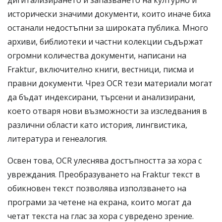
дигитализирането и запазването на културно и
исторически значими документи, които иначе биха
останали недостъпни за широката публика. Много
архиви, библиотеки и частни колекции съдържат
огромни количества документи, написани на
Fraktur, включително книги, вестници, писма и
правни документи. Чрез OCR тези материали могат
да бъдат индексирани, търсени и анализирани,
което отваря нови възможности за изследвания в
различни области като история, лингвистика,
литература и генеалогия.
Освен това, OCR улеснява достъпността за хора с
увреждания. Преобразуването на Fraktur текст в
обикновен текст позволява използването на
програми за четене на екрана, които могат да
четат текста на глас за хора с увредено зрение.