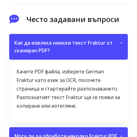
Често задавани въпроси
Как да извлека немски текст Fraktur от
−
сканиран PDF?
Качете PDF файла, изберете German
Fraktur като език за OCR, посочете
страница и стартирайте разпознаването.
Разпознатият текст Fraktur ще се появи за
копиране или изтегляне.
Мога ли да обработя няколко Fraktur PDF
−