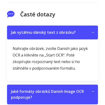
Časté dotazy
Jak vytáhnu dánský text z obrázku?
−
Nahrajte obrázek, zvolte Danish jako jazyk
OCR a klikněte na „Start OCR“. Poté
zkopírujte rozpoznaný text nebo si ho
stáhněte v podporovaném formátu.
Jaké formáty obrázků Danish Image OCR
−
podporuje?