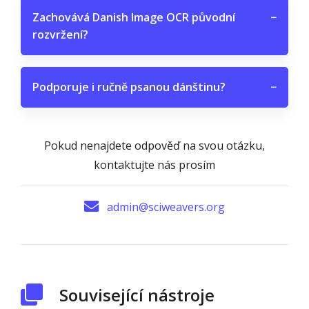
Zachovává Danish Image OCR původní
−
rozvržení?
Podporuje i ručně psanou dánštinu?
−
Pokud nenajdete odpověď na svou otázku,
kontaktujte nás prosím
admin@sciweavers.org
Související nástroje