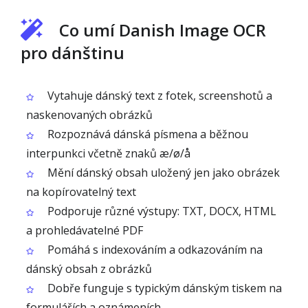
Co umí Danish Image OCR
pro dánštinu
Vytahuje dánský text z fotek, screenshotů a
naskenovaných obrázků
Rozpoznává dánská písmena a běžnou
interpunkci včetně znaků æ/ø/å
Mění dánský obsah uložený jen jako obrázek
na kopírovatelný text
Podporuje různé výstupy: TXT, DOCX, HTML
a prohledávatelné PDF
Pomáhá s indexováním a odkazováním na
dánský obsah z obrázků
Dobře funguje s typickým dánským tiskem na
formulářích a oznámeních