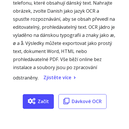
telefonu, které obsahují dánský text. Nahrajte
obrázek, zvolte Danish jako jazyk OCR a
spusťte rozpoznávání, aby se obsah převedl na
editovatelný, prohledávatelný text. OCR jádro je
vyladěno na dánskou typografii a znaky jako æ,
ø a å. Výsledky můžete exportovat jako prostý
text, dokument Word, HTML nebo
prohledávatelné PDF. Vše běží online bez
instalace a soubory jsou po zpracování
Zjistěte více
odstraněny.
Začít
Dávkové OCR