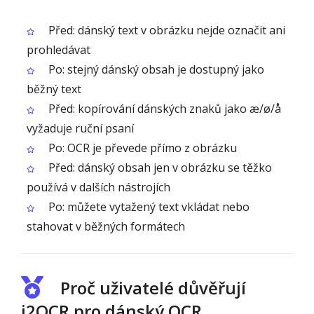
Před: dánský text v obrázku nejde označit ani
prohledávat
Po: stejný dánský obsah je dostupný jako
běžný text
Před: kopírování dánských znaků jako æ/ø/å
vyžaduje ruční psaní
Po: OCR je převede přímo z obrázku
Před: dánský obsah jen v obrázku se těžko
používá v dalších nástrojích
Po: můžete vytažený text vkládat nebo
stahovat v běžných formátech
Proč uživatelé důvěřují
i2OCR pro dánský OCR