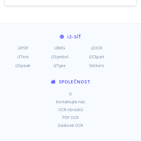
i2
-SÍŤ
i2PDF
i2IMG
i2OCR
i2Text
i2Symbol
i2Clipart
i2Speak
i2Type
Stickers
SPOLEČNOST
O
Kontaktujte nás
OCR obrázků
PDF OCR
Dávkové OCR