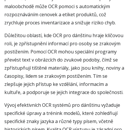
maloobchodě může OCR pomoci s automatickým
rozpoznáváním cenovek a etiket produktů, což
zrychluje proces inventarizace a snižuje riziko chyb.
Důležitou oblastí, kde OCR pro dánštinu hraje klíčovou
roli, je zpřístupnění informací pro osoby se zrakovým
postižením. Pomocí OCR mohou speciální programy
převést text v obrázcích do zvukové podoby, čímž se
zpřístupňují tištěné materiály, jako jsou knihy, noviny a
časopisy, lidem se zrakovým postižením. Tím se
zlepšuje jejich přístup ke vzdělání, informacím a
kultuře, a podporuje se jejich integrace do společnosti.
Vývoj efektivních OCR systémů pro dánštinu vyžaduje
specifické úpravy a trénink modelů, které zohledňují
specifické znaky jazyka a různé typy písem, včetně
historických písem. Kvalita OCR výstupu je zásadní pro