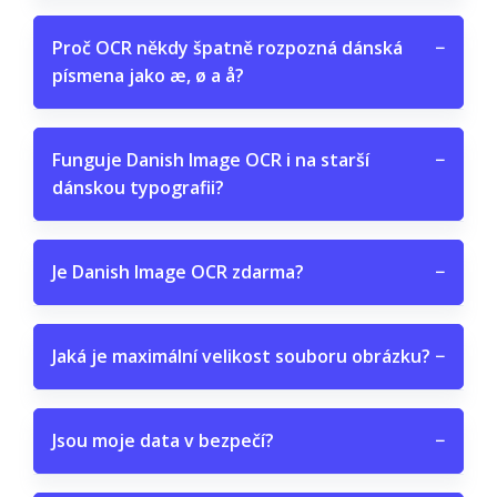
Proč OCR někdy špatně rozpozná dánská
−
písmena jako æ, ø a å?
Funguje Danish Image OCR i na starší
−
dánskou typografii?
Je Danish Image OCR zdarma?
−
Jaká je maximální velikost souboru obrázku?
−
Jsou moje data v bezpečí?
−