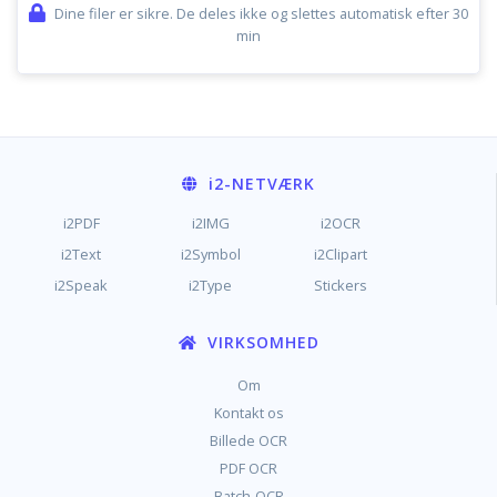
Dine filer er sikre. De deles ikke og slettes automatisk efter 30
min
i2
-NETVÆRK
i2PDF
i2IMG
i2OCR
i2Text
i2Symbol
i2Clipart
i2Speak
i2Type
Stickers
VIRKSOMHED
Om
Kontakt os
Billede OCR
PDF OCR
Batch-OCR