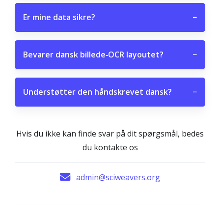
Er mine data sikre?
−
Bevarer dansk billede‑OCR layoutet?
−
Understøtter den håndskrevet dansk?
−
Hvis du ikke kan finde svar på dit spørgsmål, bedes
du kontakte os
admin@sciweavers.org